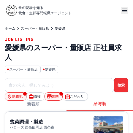
食の現場を知る
飲食・生鮮専門転職エージェント
ホーム
スーパー・量販店
愛媛県
JOB LISTING
愛媛県のスーパー・量販店 正社員求
人
スーパー・量販店
愛媛県
勤務地
職種
業態
こだわり
給与順
新着順
惣菜調理・製造
ハローズ 西条飯岡店 西条市