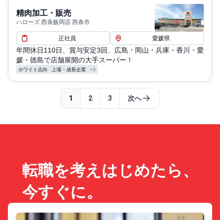
精肉加工・販売
ハローズ 西条飯岡店 西条市
正社員
愛媛県
年間休日110日、賞与安定3回、広島・岡山・兵庫・香川・愛
媛・徳島で店舗展開の大手スーパー！
ホワイト志向
上場・成長企業
+3
1
2
3
次へ
転職を考えはじめたら、
今すぐに。