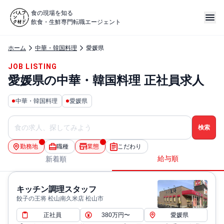
食の現場を知る
飲食・生鮮専門転職エージェント
ホーム
中華・韓国料理
愛媛県
JOB LISTING
愛媛県の中華・韓国料理 正社員求人
中華・韓国料理
愛媛県
勤務地
職種
業態
こだわり
給与順
新着順
キッチン調理スタッフ
餃子の王将 松山南久米店 松山市
正社員
380万円〜
愛媛県