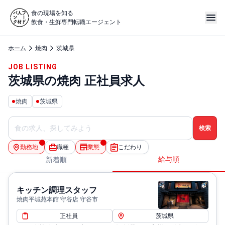
食の現場を知る
飲食・生鮮専門転職エージェント
ホーム
焼肉
茨城県
JOB LISTING
茨城県の焼肉 正社員求人
焼肉
茨城県
勤務地
職種
業態
こだわり
給与順
新着順
キッチン調理スタッフ
焼肉平城苑本館 守谷店 守谷市
正社員
茨城県