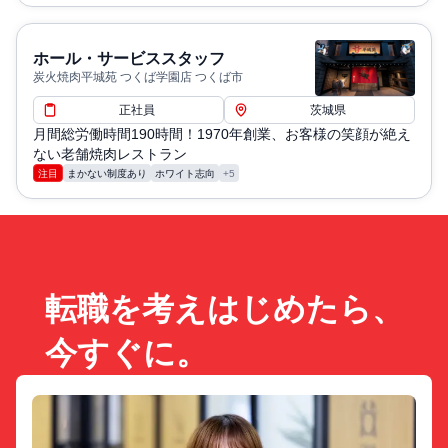
ホール・サービススタッフ
炭火焼肉平城苑 つくば学園店 つくば市
正社員
茨城県
月間総労働時間190時間！1970年創業、お客様の笑顔が絶え
ない老舗焼肉レストラン
注目
まかない制度あり
ホワイト志向
+5
転職を考えはじめたら、
今すぐに。