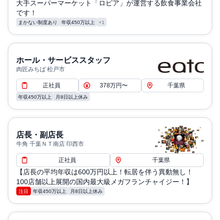
大手スーパーマーケット「ロピア」が運営する飲食事業会社
です！
まかない制度あり
年収450万以上
+1
ホール・サービススタッフ
肉匠みちば 松戸市
正社員
378万円〜
千葉県
年収450万以上
月8日以上休み
店長・副店長
牛角 千葉ＮＴ南店 印西市
正社員
千葉県
【店長の平均年収は600万円以上！転居を伴う異動無し！
100店舗以上展開の国内最大級メガフランチャイジー！】
注目
年収450万以上
月8日以上休み