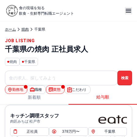
食の現場を知る
飲食・生鮮専門転職エージェント
ホーム
焼肉
千葉県
JOB LISTING
千葉県の焼肉 正社員求人
焼肉
千葉県
勤務地
職種
業態
こだわり
給与順
新着順
キッチン調理スタッフ
肉匠みちば 松戸市
正社員
378万円〜
千葉県