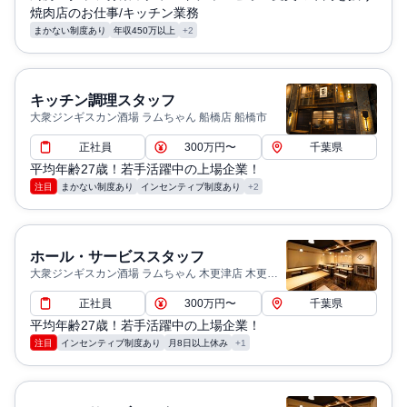
焼肉店のお仕事/キッチン業務
まかない制度あり
年収450万以上
+2
キッチン調理スタッフ
大衆ジンギスカン酒場 ラムちゃん 船橋店 船橋市
正社員
300万円〜
千葉県
平均年齢27歳！若手活躍中の上場企業！
注目
まかない制度あり
インセンティブ制度あり
+2
ホール・サービススタッフ
大衆ジンギスカン酒場 ラムちゃん 木更津店 木更津
市
正社員
300万円〜
千葉県
平均年齢27歳！若手活躍中の上場企業！
注目
インセンティブ制度あり
月8日以上休み
+1