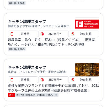
月8日以上休み
キッチン調理スタッフ
御曹司きよやす邸 鎌倉プリンスホテル店 鎌倉市
正社員
360万円〜
神奈川県
焼鳥鳥幸、鳥心、月や、荒木山（焼鳥／ジビエ）、伊達屋、
鳥かく、一升びん / 和食料理店にてキッチン調理職
月8日以上休み
キッチン調理スタッフ
串焼き。ビストロガブリ野毛一番街店 横浜市
正社員
350万円〜
神奈川県
多様な業態のブランドを首都圏を中心に展開しており、2031
年グループ全体売上高100億円達成を目指す成長企業！
注目
まかない制度あり
月8日以上休み
+1