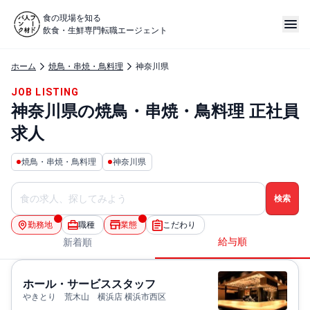
食の現場を知る
飲食・生鮮専門転職エージェント
ホーム
焼鳥・串焼・鳥料理
神奈川県
JOB LISTING
神奈川県の焼鳥・串焼・鳥料理 正社員
求人
焼鳥・串焼・鳥料理
神奈川県
勤務地
職種
業態
こだわり
給与順
新着順
ホール・サービススタッフ
やきとり 荒木山 横浜店 横浜市西区