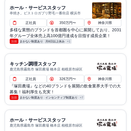
ホール・サービススタッフ
串焼き。ビストロガブリ野毛一番街店 横浜市
正社員
350万円〜
神奈川県
多様な業態のブランドを首都圏を中心に展開しており、2031
年グループ全体売上高100億円達成を目指す成長企業！
注目
まかない制度あり
月8日以上休み
+1
キッチン調理スタッフ
鹿児島県霧島市 塚田農場 橋本店 相模原市緑区
正社員
326万円〜
神奈川県
『塚田農場』などの40ブランドを展開の飲食業界大手での大
募集！福利厚生も充実！
注目
まかない制度あり
インセンティブ制度あり
+7
ホール・サービススタッフ
鹿児島県霧島市 塚田農場 橋本店 相模原市緑区