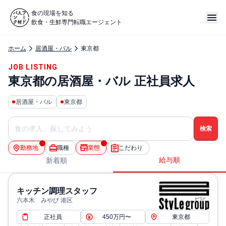
食の現場を知る
飲食・生鮮専門転職エージェント
ホーム
居酒屋・バル
東京都
JOB LISTING
東京都の居酒屋・バル 正社員求人
居酒屋・バル
東京都
勤務地
職種
業態
こだわり
給与順
新着順
キッチン調理スタッフ
六本木 みやび 港区
正社員
450万円〜
東京都