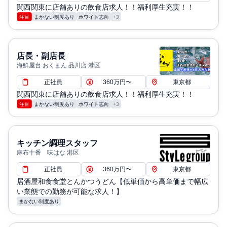
関西関東に店舗ありの飲食店求人！！福利厚生充実！！
注目
まかない制度あり
ホワイト志向
+3
店長・副店長
海鮮屋台 おくまん 品川店 港区
正社員
360万円〜
東京都
関西関東に店舗ありの飲食店求人！！福利厚生充実！！
注目
まかない制度あり
ホワイト志向
+3
キッチン調理スタッフ
麻布十番 味はな 港区
正社員
360万円〜
東京都
居酒屋和食食堂とんかつうどん【低単価から高単価まで幅広
い業態での勤務が可能な求人！】
まかない制度あり