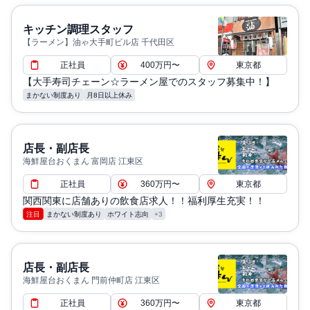
キッチン調理スタッフ
【ラーメン】油ゃ大手町ビル店 千代田区
正社員
400万円〜
東京都
【大手寿司チェーン☆ラーメン屋でのスタッフ募集中！】
まかない制度あり
月8日以上休み
店長・副店長
海鮮屋台おくまん 富岡店 江東区
正社員
360万円〜
東京都
関西関東に店舗ありの飲食店求人！！福利厚生充実！！
注目
まかない制度あり
ホワイト志向
+3
店長・副店長
海鮮屋台おくまん 門前仲町店 江東区
正社員
360万円〜
東京都