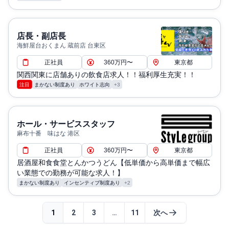
店長・副店長
海鮮屋台おくまん 蔵前店 台東区
正社員
360万円〜
東京都
関西関東に店舗ありの飲食店求人！！福利厚生充実！！
注目
まかない制度あり
ホワイト志向
+3
ホール・サービススタッフ
麻布十番 味はな 港区
正社員
360万円〜
東京都
居酒屋和食食堂とんかつうどん【低単価から高単価まで幅広
い業態での勤務が可能な求人！】
まかない制度あり
インセンティブ制度あり
+2
1
2
3
…
11
次へ