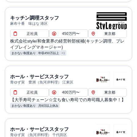
キッチン調理スタッフ
麻布十番 味はな 港区
正社員
450万円〜
東京都
株式会社style/和食業界の経営幹部候補(キッチン調理、プレ
イプレイングマネージャー)
まかない制度あり
年収450万以上
+1
ホール・サービススタッフ
青ゆず寅 豊洲（魚河岸料理） 江東区
正社員
400万円〜
東京都
【大手寿司チェーン☆立ち食い寿司での寿司職人募集中！】
まかない制度あり
月8日以上休み
ホール・サービススタッフ
青ゆず寅 （魚河岸料理） 千代田区