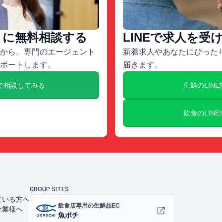
トに無料相談する
LINEで求人を受
から。専門のエージェント
新着求人やあなたにぴったり
ポートします。
届きます。
で相談してみる
生鮮のLIN
飲食のLIN
GROUP SITES
ている方へ
飲食店専用の生鮮品EC
企業様へ
魚ポチ