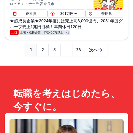
ロピア ミ・ナーラ店 奈良市
正社員
361万円〜
奈良県
★超成長企業★2024年度には売上高3,000億円、2031年度グ
ループ売上1兆円目標！年間休日120日
注目
上場・成長企業
年収450万以上
+1
1
2
3
…
26
次へ
転職を考えはじめたら、
今すぐに。