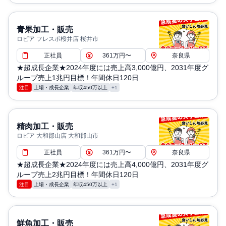
青果加工・販売
ロピア フレスポ桜井店 桜井市
正社員
361万円〜
奈良県
★超成長企業★2024年度には売上高3,000億円、2031年度グ
ループ売上1兆円目標！年間休日120日
注目
上場・成長企業
年収450万以上
+1
精肉加工・販売
ロピア 大和郡山店 大和郡山市
正社員
361万円〜
奈良県
★超成長企業★2024年度には売上高4,000億円、2031年度グ
ループ売上2兆円目標！年間休日120日
注目
上場・成長企業
年収450万以上
+1
鮮魚加工・販売