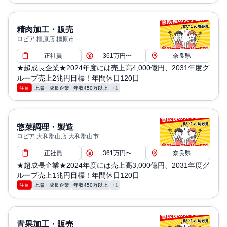
精肉加工・販売
ロピア 橿原店 橿原市
正社員
361万円〜
奈良県
★超成長企業★2024年度には売上高4,000億円、2031年度グ
ループ売上2兆円目標！年間休日120日
注目
上場・成長企業
年収450万以上
+1
惣菜調理・製造
ロピア 大和郡山店 大和郡山市
正社員
361万円〜
奈良県
★超成長企業★2024年度には売上高3,000億円、2031年度グ
ループ売上1兆円目標！年間休日120日
注目
上場・成長企業
年収450万以上
+1
青果加工・販売