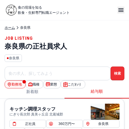
食の現場を知る
飲食・生鮮専門転職エージェント
ホーム
奈良県
JOB LISTING
奈良県の正社員求人
奈良県
勤務地
職種
業態
こだわり
給与順
新着順
キッチン調理スタッフ
にぎり長次郎 真美ヶ丘店 北葛城郡
正社員
360万円〜
奈良県