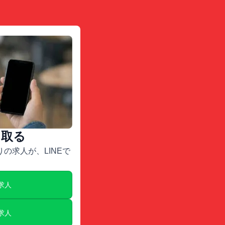
け取る
の求人が、LINEで
E求人
E求人