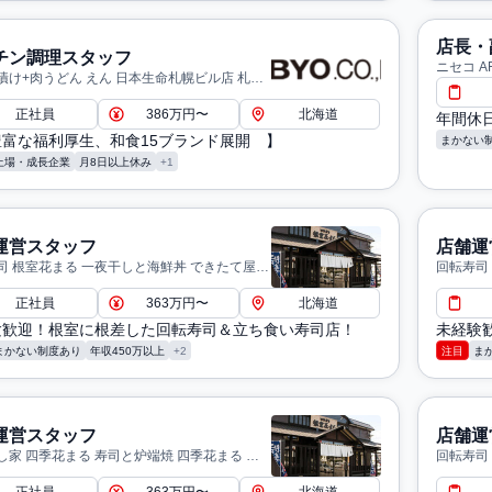
店長・
チン調理スタッフ
ニセコ AFU
漬け+肉うどん えん 日本生命札幌ビル店 札幌
正社員
386万円〜
北海道
年間休日
豊富な福利厚生、和食15ブランド展開 】
まかない
上場・成長企業
月8日以上休み
+1
運営スタッフ
店舗運
司 根室花まる 一夜干しと海鮮丼 できたて屋
回転寿司
店 札幌市
正社員
363万円〜
北海道
験歓迎！根室に根差した回転寿司＆立ち食い寿司店！
未経験
まかない制度あり
年収450万以上
+2
注目
ま
運営スタッフ
店舗運
し家 四季花まる 寿司と炉端焼 四季花まる 北
回転寿司
札幌市