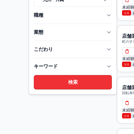
未経
注目
職種
業態
店舗
町のす
こだわり
未経
注目
キーワード
店舗
回転寿
未経
注目