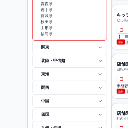
青森県
岩手県
キッ
宮城県
だし茶
秋田県
市
山形県
福島県
【 
注目
関東
北陸・甲信越
店舗
回転寿
東海
時計台
未経
関西
注目
中国
店舗
四国
町のす
口店 
九州・沖縄