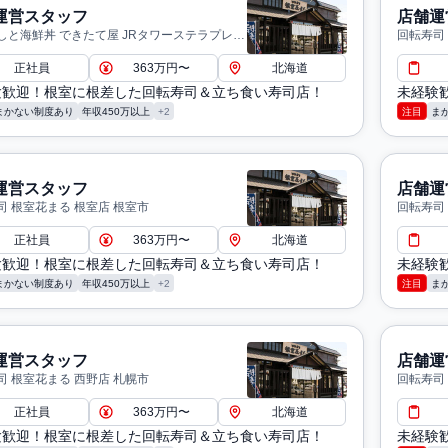
運営スタッフ
店舗運
しと海鮮丼 できたて屋 JRタワーステラプレイ
回転寿司
札幌市
正社員
363万円〜
北海道
験歓迎！根室に根差した回転寿司＆立ち食い寿司店！
未経験
まかない制度あり
年収450万以上
+2
注目
ま
運営スタッフ
店舗運
司 根室花まる 根室店 根室市
回転寿司
正社員
363万円〜
北海道
験歓迎！根室に根差した回転寿司＆立ち食い寿司店！
未経験
まかない制度あり
年収450万以上
+2
注目
ま
運営スタッフ
店舗運
司 根室花まる 西野店 札幌市
回転寿司
正社員
363万円〜
北海道
験歓迎！根室に根差した回転寿司＆立ち食い寿司店！
未経験