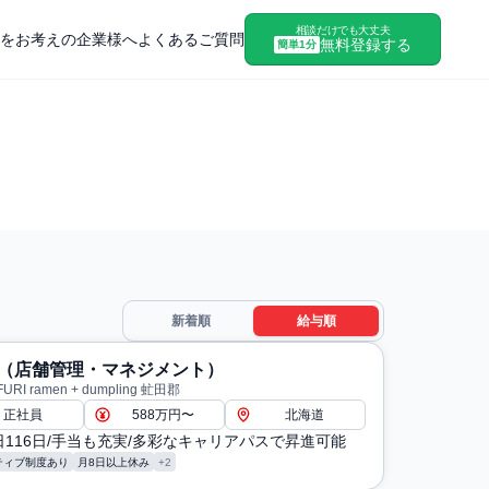
相談だけでも大丈夫
をお考えの企業様へ
よくあるご質問
無料登録する
簡単1分
新着順
給与順
（店舗管理・マネジメント）
RI ramen + dumpling 虻田郡
正社員
588万円〜
北海道
116日/手当も充実/多彩なキャリアパスで昇進可能
ティブ制度あり
月8日以上休み
+2