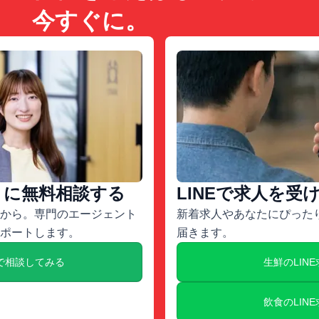
今すぐに。
トに無料相談する
LINEで求人を受
から。専門のエージェント
新着求人やあなたにぴったり
ポートします。
届きます。
で相談してみる
生鮮のLIN
飲食のLIN