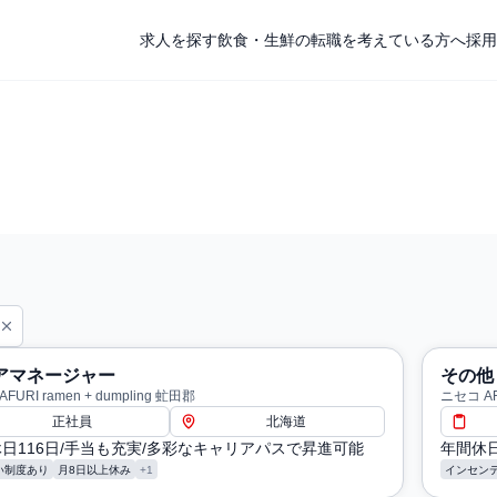
求人を探す
飲食・生鮮の転職を考えている方へ
採用
アマネージャー
その他
FURI ramen + dumpling 虻田郡
ニセコ AFU
正社員
北海道
日116日/手当も充実/多彩なキャリアパスで昇進可能
年間休日
い制度あり
月8日以上休み
+1
インセン