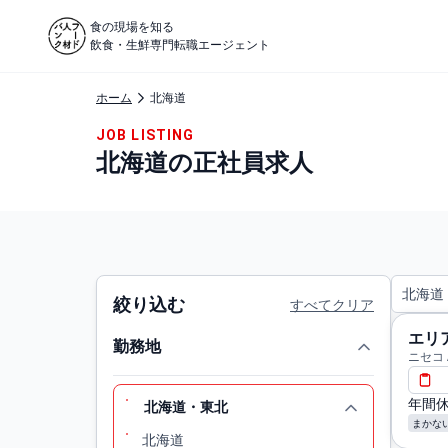
食の現場を知る
飲食・生鮮専門転職エージェント
ホーム
北海道
JOB LISTING
北海道の正社員求人
北海道
絞り込む
すべてクリア
エリ
勤務地
ニセコ A
年間休
北海道・東北
まかな
北海道