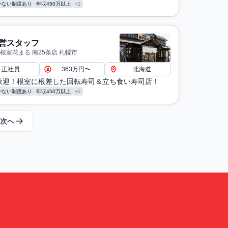
かない制度あり
年収450万以上
+2
営スタッフ
根室花まる 南25条店 札幌市
正社員
363万円〜
北海道
歓迎！根室に根差した回転寿司＆立ち食い寿司店！
かない制度あり
年収450万以上
+2
次へ