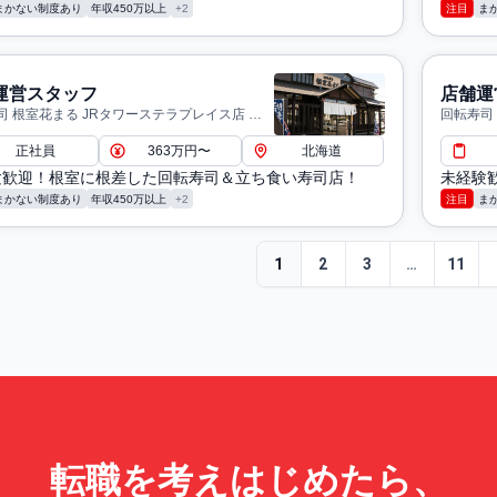
まかない制度あり
年収450万以上
+2
注目
ま
運営スタッフ
店舗運
司 根室花まる JRタワーステラプレイス店 札
回転寿司 
正社員
363万円〜
北海道
験歓迎！根室に根差した回転寿司＆立ち食い寿司店！
未経験
まかない制度あり
年収450万以上
+2
注目
ま
1
2
3
…
11
転職を考えはじめたら、