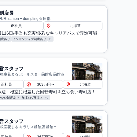
副店長
RI ramen + dumpling 虻田郡
正社員
北海道
116日/手当も充実/多彩なキャリアパスで昇進可能
制度あり
インセンティブ制度あり
+2
営スタッフ
 根室花まる ポールスター函館店 函館市
正社員
363万円〜
北海道
歓迎！根室に根差した回転寿司＆立ち食い寿司店！
かない制度あり
年収450万以上
+2
営スタッフ
 根室花まる キラリス函館店 函館市