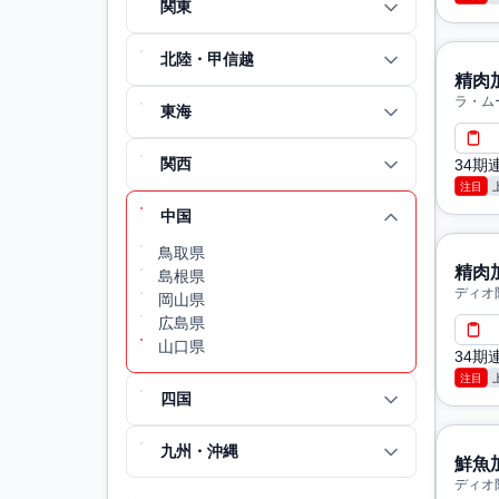
関東
北陸・甲信越
精肉
ラ・ム
東海
関西
34
注目
中国
鳥取県
精肉
島根県
ディオ
岡山県
広島県
山口県
34
注目
四国
九州・沖縄
鮮魚
ディオ