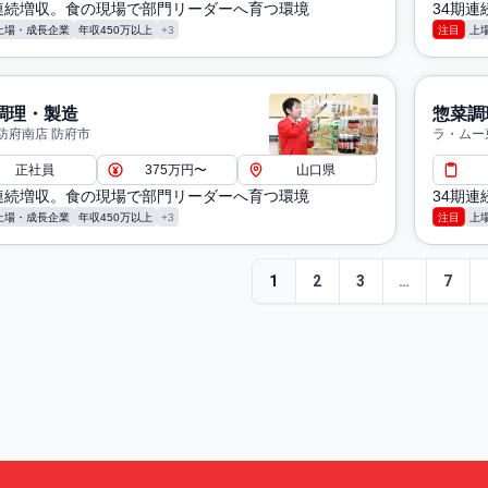
期連続増収。食の現場で部門リーダーへ育つ環境
34期
上場・成長企業
年収450万以上
+3
注目
上
調理・製造
惣菜調
防府南店 防府市
ラ・ムー
正社員
375万円〜
山口県
期連続増収。食の現場で部門リーダーへ育つ環境
34期
上場・成長企業
年収450万以上
+3
注目
上
1
2
3
…
7