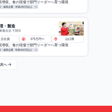
連続増収。食の現場で部門リーダーへ育つ環境
場・成長企業
年収450万以上
+3
理・製造
東勝谷店 下関市
正社員
375万円〜
山口県
連続増収。食の現場で部門リーダーへ育つ環境
場・成長企業
年収450万以上
+3
次へ