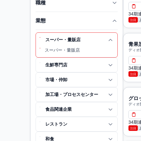
職種
34
業態
注目
スーパー・量販店
青果
スーパー・量販店
ディオ
生鮮専門店
34
注目
市場・仲卸
加工場・プロセスセンター
グロ
ディオ
食品関連企業
34
レストラン
注目
和食