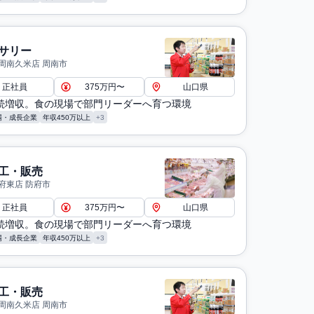
サリー
周南久米店 周南市
正社員
375万円〜
山口県
連続増収。食の現場で部門リーダーへ育つ環境
場・成長企業
年収450万以上
+3
工・販売
府東店 防府市
正社員
375万円〜
山口県
連続増収。食の現場で部門リーダーへ育つ環境
場・成長企業
年収450万以上
+3
工・販売
周南久米店 周南市