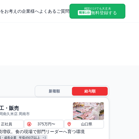
相談だけでも大丈夫
をお考えの企業様へ
よくあるご質問
無料登録する
簡単1分
新着順
給与順
工・販売
周南久米店 周南市
正社員
375万円〜
山口県
連続増収。食の現場で部門リーダーへ育つ環境
場・成長企業
年収450万以上
+3