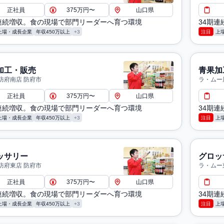
正社員
375万円〜
山口県
期連続増収。食の現場で部門リーダーへ育つ環境
34期
上場・成長企業
年収450万以上
+3
注目
上
加工・販売
青果加
防府南店 防府市
ラ・ムー
正社員
375万円〜
山口県
期連続増収。食の現場で部門リーダーへ育つ環境
34期
上場・成長企業
年収450万以上
+3
注目
上
ッサリー
グロッ
防府東店 防府市
ラ・ムー
正社員
375万円〜
山口県
期連続増収。食の現場で部門リーダーへ育つ環境
34期
上場・成長企業
年収450万以上
+3
注目
上