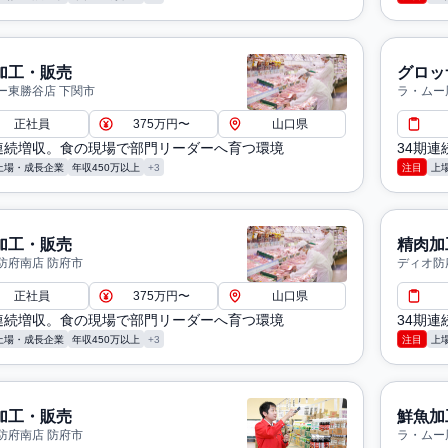
加工・販売
グロッ
ー東勝谷店 下関市
ラ・ムー
正社員
375万円〜
山口県
期連続増収。食の現場で部門リーダーへ育つ環境
34期
上場・成長企業
年収450万以上
+3
注目
上
加工・販売
精肉加
防府南店 防府市
ディオ防
正社員
375万円〜
山口県
期連続増収。食の現場で部門リーダーへ育つ環境
34期
上場・成長企業
年収450万以上
+3
注目
上
加工・販売
鮮魚加
防府南店 防府市
ラ・ムー