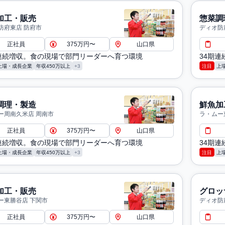
加工・販売
惣菜調
防府東店 防府市
ディオ防
正社員
375万円〜
山口県
期連続増収。食の現場で部門リーダーへ育つ環境
34期
上場・成長企業
年収450万以上
+3
注目
上
調理・製造
鮮魚加
ー周南久米店 周南市
ラ・ムー
正社員
375万円〜
山口県
期連続増収。食の現場で部門リーダーへ育つ環境
34期
上場・成長企業
年収450万以上
+3
注目
上
加工・販売
グロッ
ー東勝谷店 下関市
ディオ防
正社員
375万円〜
山口県