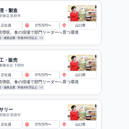
理・製造
府東店 防府市
正社員
375万円〜
山口県
連続増収。食の現場で部門リーダーへ育つ環境
場・成長企業
年収450万以上
+3
工・販売
東勝谷店 下関市
正社員
375万円〜
山口県
連続増収。食の現場で部門リーダーへ育つ環境
場・成長企業
年収450万以上
+3
サリー
府南店 防府市
正社員
375万円〜
山口県