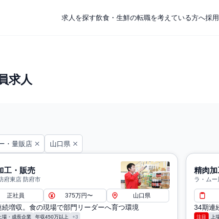
求人を探す
飲食・生鮮の転職を考えている方へ
採用
員求人
ー・量販店
山口県
加工・販売
精肉加
防府東店 防府市
ラ・ムー
正社員
375万円〜
山口県
期連続増収。食の現場で部門リーダーへ育つ環境
34期
上場・成長企業
年収450万以上
+3
注目
上