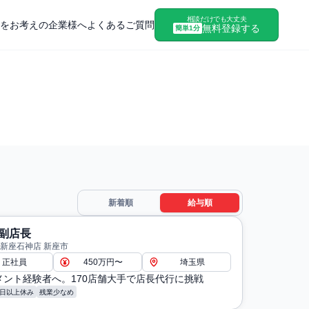
相談だけでも大丈夫
をお考えの企業様へ
よくあるご質問
無料登録する
簡単1分
新着順
給与順
副店長
 新座石神店 新座市
正社員
450万円〜
埼玉県
メント経験者へ。170店舗大手で店長代行に挑戦
8日以上休み
残業少なめ