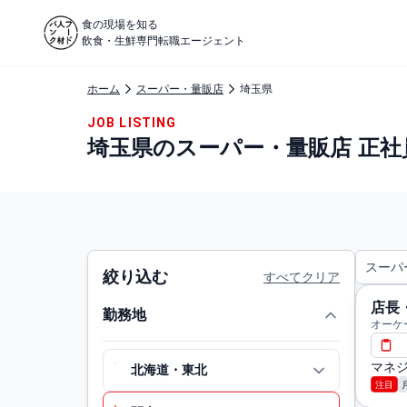
食の現場を知る
飲食・生鮮専門転職エージェント
ホーム
スーパー・量販店
埼玉県
JOB LISTING
埼玉県のスーパー・量販店 正社
スーパ
絞り込む
すべてクリア
店長
勤務地
オーケ
マネジ
北海道・東北
注目