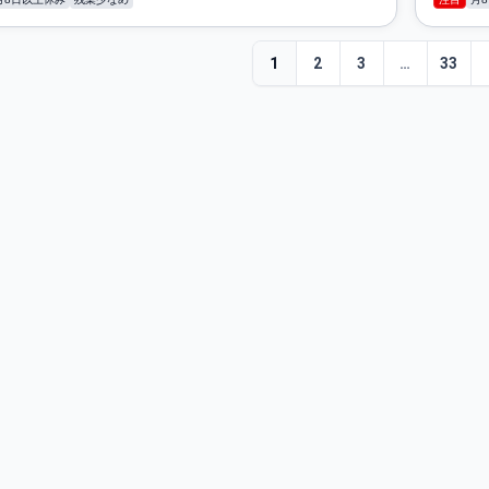
1
2
3
…
33