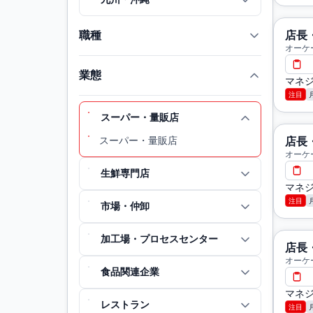
職種
店長
オーケ
業態
マネジ
注目
スーパー・量販店
スーパー・量販店
店長
オーケ
生鮮専門店
マネジ
注目
市場・仲卸
加工場・プロセスセンター
店長
オーケ
食品関連企業
マネジ
レストラン
注目