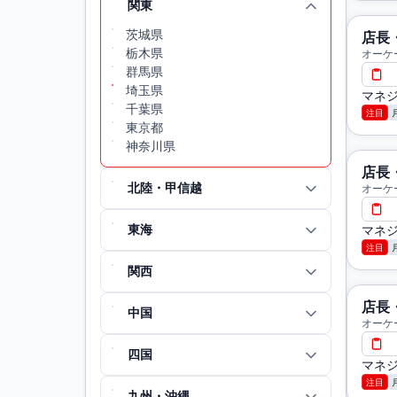
関東
茨城県
店長
栃木県
オーケ
群馬県
埼玉県
マネジ
千葉県
注目
東京都
神奈川県
店長
北陸・甲信越
オーケ
東海
マネジ
注目
関西
店長
中国
オーケ
四国
マネジ
注目
九州・沖縄