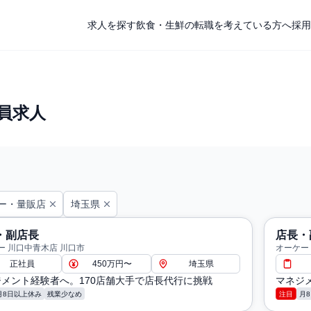
求人を探す
飲食・生鮮の転職を考えている方へ
採用
員求人
ー・量販店
埼玉県
・副店長
店長・
ー 川口中青木店 川口市
オーケー
正社員
450万円〜
埼玉県
メント経験者へ。170店舗大手で店長代行に挑戦
マネジ
月8日以上休み
残業少なめ
注目
月