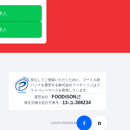
E求人
E求人
安心してご登録いただくために、フード人材
バンクを運営する株式会社フーディソンはプ
ライバシーマークを取得しています。
FOODiSON
運営会社：
13-ユ-308234
厚生労働大臣許可番号：
n
©︎2026 FOODISON