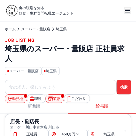
食の現場を知る
飲食・生鮮専門転職エージェント
ホーム
スーパー・量販店
埼玉県
JOB LISTING
埼玉県のスーパー・量販店 正社員求
人
スーパー・量販店
埼玉県
勤務地
職種
業態
こだわり
給与順
新着順
店長・副店長
オーケー 川口中青木店 川口市
正社員
450万円〜
埼玉県