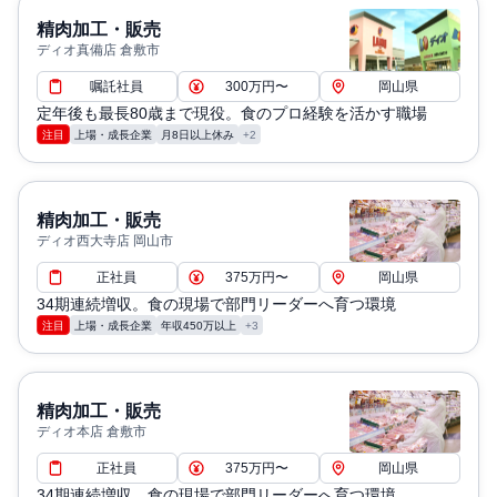
精肉加工・販売
ディオ真備店 倉敷市
嘱託社員
300万円〜
岡山県
定年後も最長80歳まで現役。食のプロ経験を活かす職場
注目
上場・成長企業
月8日以上休み
+2
精肉加工・販売
ディオ西大寺店 岡山市
正社員
375万円〜
岡山県
34期連続増収。食の現場で部門リーダーへ育つ環境
注目
上場・成長企業
年収450万以上
+3
精肉加工・販売
ディオ本店 倉敷市
正社員
375万円〜
岡山県
34期連続増収。食の現場で部門リーダーへ育つ環境