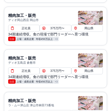
精肉加工・販売
ディオ岡山西店 岡山市
正社員
375万円〜
岡山県
34期連続増収。食の現場で部門リーダーへ育つ環境
注目
上場・成長企業
年収450万以上
+3
精肉加工・販売
ディオ玉島店 倉敷市
正社員
375万円〜
岡山県
34期連続増収。食の現場で部門リーダーへ育つ環境
注目
上場・成長企業
年収450万以上
+3
精肉加工・販売
ラ・ムー津山店 津山市林田73番地