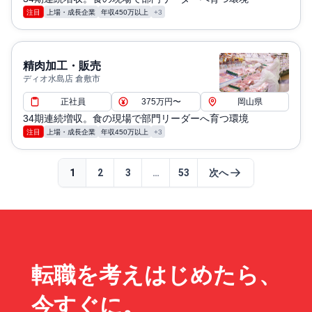
注目
上場・成長企業
年収450万以上
+3
精肉加工・販売
ディオ水島店 倉敷市
正社員
375万円〜
岡山県
34期連続増収。食の現場で部門リーダーへ育つ環境
注目
上場・成長企業
年収450万以上
+3
1
2
3
…
53
次へ
転職を考えはじめたら、
今すぐに。