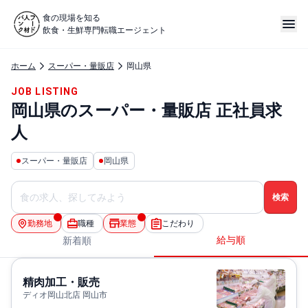
食の現場を知る
飲食・生鮮専門転職エージェント
ホーム
スーパー・量販店
岡山県
JOB LISTING
岡山県のスーパー・量販店 正社員求
人
スーパー・量販店
岡山県
勤務地
職種
業態
こだわり
給与順
新着順
精肉加工・販売
ディオ岡山北店 岡山市