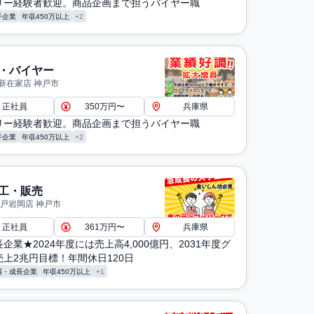
リー経験者歓迎。商品企画まで担うバイヤー職
手企業
年収450万以上
+2
・バイヤー
新在家店 神戸市
正社員
350万円〜
兵庫県
リー経験者歓迎。商品企画まで担うバイヤー職
手企業
年収450万以上
+2
工・販売
神戸岩岡店 神戸市
正社員
361万円〜
兵庫県
企業★2024年度には売上高4,000億円、2031年度グ
上2兆円目標！年間休日120日
場・成長企業
年収450万以上
+1