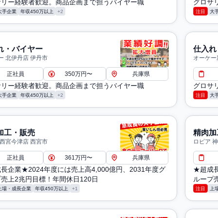
サリー経験者歓迎。商品企画まで担うバイヤー職
グロサ
大手企業
年収450万以上
+2
注目
大
れ・バイヤー
仕入れ
ー 北伊丹店 伊丹市
オーケー
正社員
350万円〜
兵庫県
サリー経験者歓迎。商品企画まで担うバイヤー職
グロサ
大手企業
年収450万以上
+2
注目
大
加工・販売
精肉加
 西宮今津店 西宮市
ロピア 
正社員
361万円〜
兵庫県
長企業★2024年度には売上高4,000億円、2031年度グ
★超成長
売上2兆円目標！年間休日120日
ループ売
上場・成長企業
年収450万以上
+1
注目
上