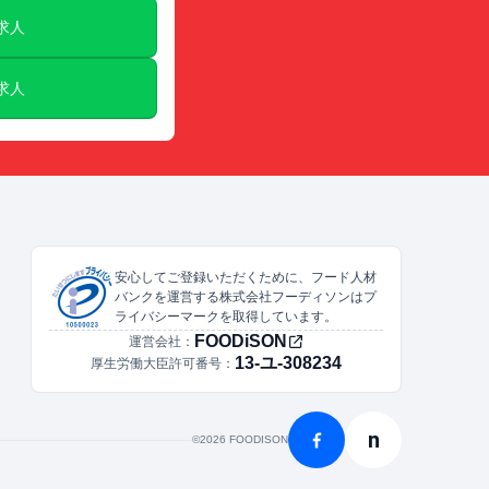
E求人
E求人
安心してご登録いただくために、フード人材
バンクを運営する株式会社フーディソンはプ
ライバシーマークを取得しています。
FOODiSON
運営会社：
13-ユ-308234
厚生労働大臣許可番号：
n
©︎2026 FOODISON