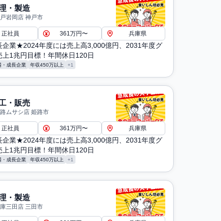
理・製造
神戸岩岡店 神戸市
正社員
361万円〜
兵庫県
企業★2024年度には売上高3,000億円、2031年度グ
上1兆円目標！年間休日120日
場・成長企業
年収450万以上
+1
工・販売
姫路ムサシ店 姫路市
正社員
361万円〜
兵庫県
企業★2024年度には売上高3,000億円、2031年度グ
上1兆円目標！年間休日120日
場・成長企業
年収450万以上
+1
理・製造
兵庫三田店 三田市