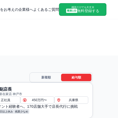
相談だけでも大丈夫
をお考えの企業様へ
よくあるご質問
無料登録する
簡単1分
新着順
給与順
副店長
新在家店 神戸市
正社員
450万円〜
兵庫県
メント経験者へ。170店舗大手で店長代行に挑戦
8日以上休み
残業少なめ