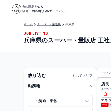
食の現場を知る
飲食・生鮮専門転職エージェント
ホーム
スーパー・量販店
兵庫県
JOB LISTING
兵庫県のスーパー・量販店 正社
スーパ
絞り込む
すべてクリア
店長
勤務地
オーケ
マネジ
北海道・東北
注目