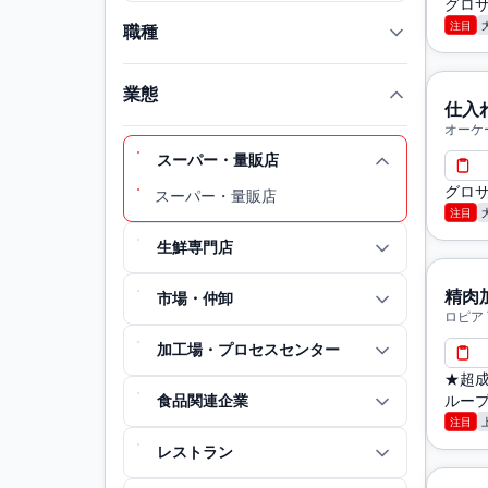
グロ
注目
職種
業態
仕入
オーケ
スーパー・量販店
グロ
スーパー・量販店
注目
生鮮専門店
精肉
市場・仲卸
ロピア
加工場・プロセスセンター
★超成
食品関連企業
ループ
注目
レストラン