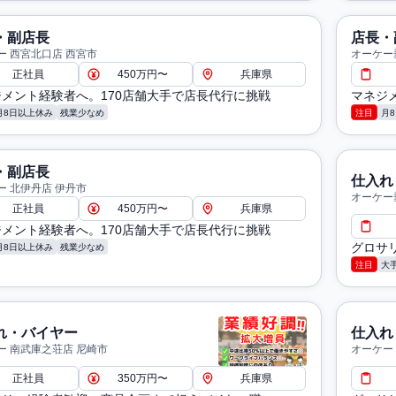
・副店長
店長・
ー 西宮北口店 西宮市
オーケー
正社員
450万円〜
兵庫県
メント経験者へ。170店舗大手で店長代行に挑戦
マネジ
月8日以上休み
残業少なめ
注目
月
・副店長
仕入れ
ー 北伊丹店 伊丹市
オーケー
正社員
450万円〜
兵庫県
メント経験者へ。170店舗大手で店長代行に挑戦
グロサ
月8日以上休み
残業少なめ
注目
大
れ・バイヤー
仕入れ
ー 南武庫之荘店 尼崎市
オーケー
正社員
350万円〜
兵庫県