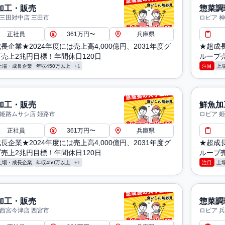
加工・販売
惣菜調
 三田対中店 三田市
ロピア 
正社員
361万円〜
兵庫県
長企業★2024年度には売上高4,000億円、2031年度グ
★超成長
売上2兆円目標！年間休日120日
ループ売
上場・成長企業
年収450万以上
+1
注目
上
加工・販売
鮮魚加
 姫路ムサシ店 姫路市
ロピア 
正社員
361万円〜
兵庫県
長企業★2024年度には売上高4,000億円、2031年度グ
★超成長
売上2兆円目標！年間休日120日
ループ売
上場・成長企業
年収450万以上
+1
注目
上
加工・販売
惣菜調
 西宮今津店 西宮市
ロピア 