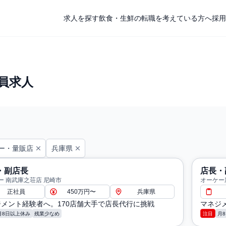
求人を探す
飲食・生鮮の転職を考えている方へ
採用
員求人
ー・量販店
兵庫県
・副店長
店長・
ー 南武庫之荘店 尼崎市
オーケー
正社員
450万円〜
兵庫県
メント経験者へ。170店舗大手で店長代行に挑戦
マネジ
月8日以上休み
残業少なめ
注目
月