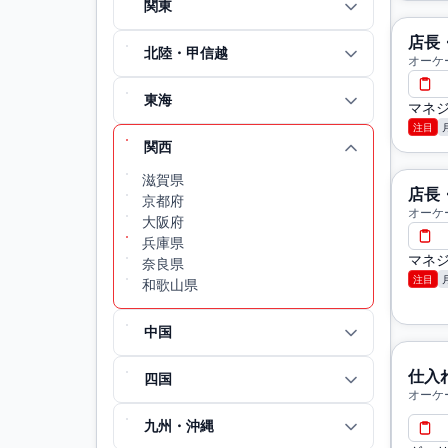
関東
店長
北陸・甲信越
オーケ
東海
マネジ
注目
関西
滋賀県
店長
京都府
オーケ
大阪府
兵庫県
マネジ
奈良県
注目
和歌山県
中国
仕入
四国
オーケ
九州・沖縄