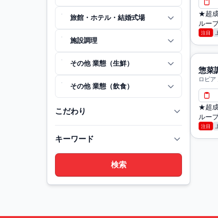
★超成
旅館・ホテル・結婚式場
ループ
注目
施設調理
その他 業態（生鮮）
惣菜
ロピア
その他 業態（飲食）
★超成
こだわり
ループ
注目
キーワード