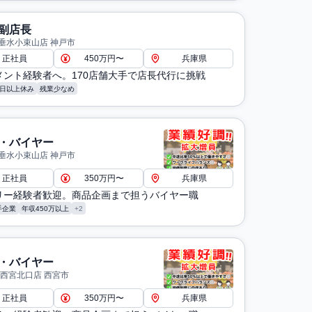
副店長
垂水小束山店 神戸市
正社員
450万円〜
兵庫県
メント経験者へ。170店舗大手で店長代行に挑戦
8日以上休み
残業少なめ
・バイヤー
垂水小束山店 神戸市
正社員
350万円〜
兵庫県
リー経験者歓迎。商品企画まで担うバイヤー職
手企業
年収450万以上
+2
・バイヤー
 西宮北口店 西宮市
正社員
350万円〜
兵庫県