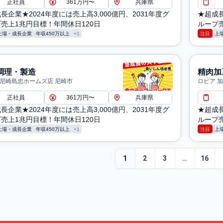
正社員
361万円〜
兵庫県
長企業★2024年度には売上高3,000億円、2031年度グ
★超成長
売上1兆円目標！年間休日120日
ループ売
上場・成長企業
年収450万以上
+1
注目
上
調理・製造
精肉加
 尼崎島忠ホームズ店 尼崎市
ロピア 
正社員
361万円〜
兵庫県
長企業★2024年度には売上高3,000億円、2031年度グ
★超成長
売上1兆円目標！年間休日120日
ループ売
上場・成長企業
年収450万以上
+1
注目
上
1
2
3
…
16