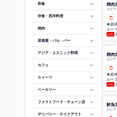
和食
精肉
ロピア
洋食・西洋料理
★超成
焼肉
ループ
注目
居酒屋・バル・バー
アジア・エスニック料理
精肉
ロピア
カフェ
★超成
スイーツ
ループ
注目
ベーカリー
ファストフード・チェーン店
鮮魚
ロピア
デリバリー・テイクアウト