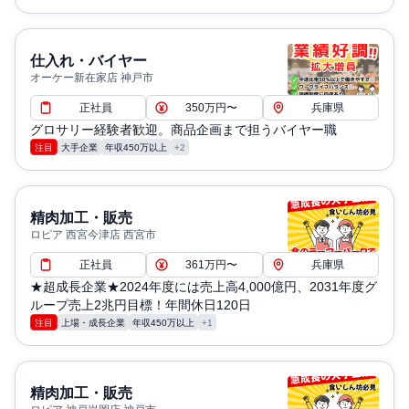
仕入れ・バイヤー
オーケー新在家店 神戸市
正社員
350万円〜
兵庫県
グロサリー経験者歓迎。商品企画まで担うバイヤー職
注目
大手企業
年収450万以上
+2
精肉加工・販売
ロピア 西宮今津店 西宮市
正社員
361万円〜
兵庫県
★超成長企業★2024年度には売上高4,000億円、2031年度グ
ループ売上2兆円目標！年間休日120日
注目
上場・成長企業
年収450万以上
+1
精肉加工・販売