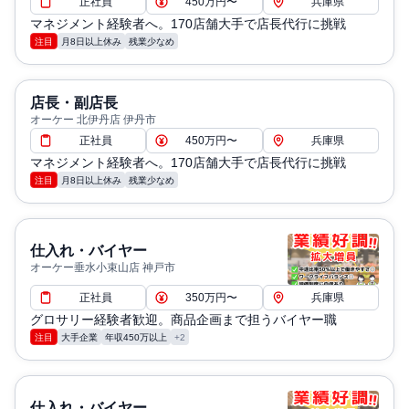
正社員
450万円〜
兵庫県
マネジメント経験者へ。170店舗大手で店長代行に挑戦
注目
月8日以上休み
残業少なめ
店長・副店長
オーケー 北伊丹店 伊丹市
正社員
450万円〜
兵庫県
マネジメント経験者へ。170店舗大手で店長代行に挑戦
注目
月8日以上休み
残業少なめ
仕入れ・バイヤー
オーケー垂水小束山店 神戸市
正社員
350万円〜
兵庫県
グロサリー経験者歓迎。商品企画まで担うバイヤー職
注目
大手企業
年収450万以上
+2
仕入れ・バイヤー