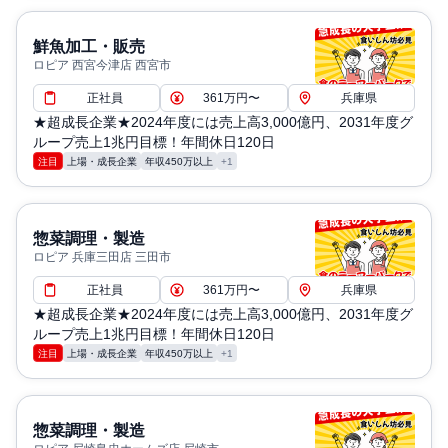
鮮魚加工・販売
ロピア 西宮今津店 西宮市
正社員
361万円〜
兵庫県
★超成長企業★2024年度には売上高3,000億円、2031年度グ
ループ売上1兆円目標！年間休日120日
注目
上場・成長企業
年収450万以上
+1
惣菜調理・製造
ロピア 兵庫三田店 三田市
正社員
361万円〜
兵庫県
★超成長企業★2024年度には売上高3,000億円、2031年度グ
ループ売上1兆円目標！年間休日120日
注目
上場・成長企業
年収450万以上
+1
惣菜調理・製造