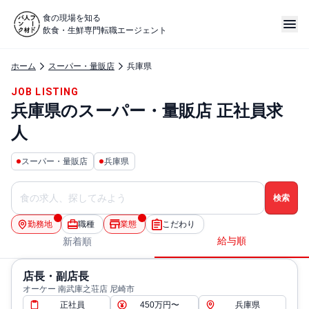
食の現場を知る
飲食・生鮮専門転職エージェント
ホーム
スーパー・量販店
兵庫県
JOB LISTING
兵庫県のスーパー・量販店 正社員求
人
スーパー・量販店
兵庫県
勤務地
職種
業態
こだわり
給与順
新着順
店長・副店長
オーケー 南武庫之荘店 尼崎市
正社員
450万円〜
兵庫県