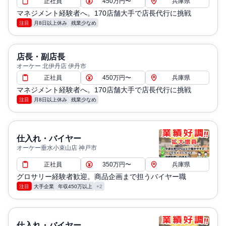
正社員
450万円〜
兵庫県
マネジメント経験者へ。170店舗大手で店長代行に挑戦
注目
月8日以上休み
残業少なめ
店長・副店長
オーケー 北伊丹店 伊丹市
正社員
450万円〜
兵庫県
マネジメント経験者へ。170店舗大手で店長代行に挑戦
注目
月8日以上休み
残業少なめ
仕入れ・バイヤー
オーケー垂水小束山店 神戸市
正社員
350万円〜
兵庫県
グロサリー経験者歓迎。商品企画まで担うバイヤー職
注目
大手企業
年収450万以上
+2
仕入れ・バイヤー