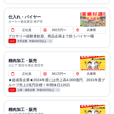
仕入れ・バイヤー
オーケー新在家店 神戸市
正社員
350万円〜
兵庫県
グロサリー経験者歓迎。商品企画まで担うバイヤー職
注目
大手企業
年収450万以上
+2
精肉加工・販売
ロピア 西宮今津店 西宮市
正社員
361万円〜
兵庫県
★超成長企業★2024年度には売上高4,000億円、2031年度グ
ループ売上2兆円目標！年間休日120日
注目
上場・成長企業
年収450万以上
+1
精肉加工・販売