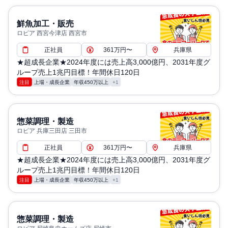
鮮魚加工・販売
ロピア 西宮今津店 西宮市
正社員
361万円〜
兵庫県
★超成長企業★2024年度には売上高3,000億円、2031年度グ
ループ売上1兆円目標！年間休日120日
注目
上場・成長企業
年収450万以上
+1
惣菜調理・製造
ロピア 兵庫三田店 三田市
正社員
361万円〜
兵庫県
★超成長企業★2024年度には売上高3,000億円、2031年度グ
ループ売上1兆円目標！年間休日120日
注目
上場・成長企業
年収450万以上
+1
惣菜調理・製造