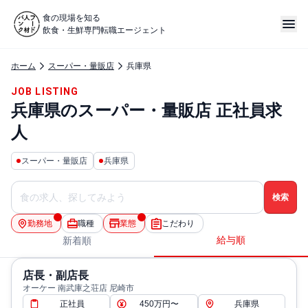
食の現場を知る
飲食・生鮮専門転職エージェント
ホーム
スーパー・量販店
兵庫県
JOB LISTING
兵庫県のスーパー・量販店 正社員求
人
スーパー・量販店
兵庫県
勤務地
職種
業態
こだわり
給与順
新着順
店長・副店長
オーケー 南武庫之荘店 尼崎市
正社員
450万円〜
兵庫県