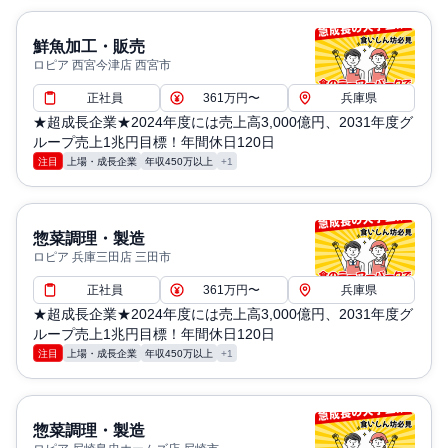
鮮魚加工・販売
ロピア 西宮今津店 西宮市
正社員
361万円〜
兵庫県
★超成長企業★2024年度には売上高3,000億円、2031年度グ
ループ売上1兆円目標！年間休日120日
注目
上場・成長企業
年収450万以上
+1
惣菜調理・製造
ロピア 兵庫三田店 三田市
正社員
361万円〜
兵庫県
★超成長企業★2024年度には売上高3,000億円、2031年度グ
ループ売上1兆円目標！年間休日120日
注目
上場・成長企業
年収450万以上
+1
惣菜調理・製造