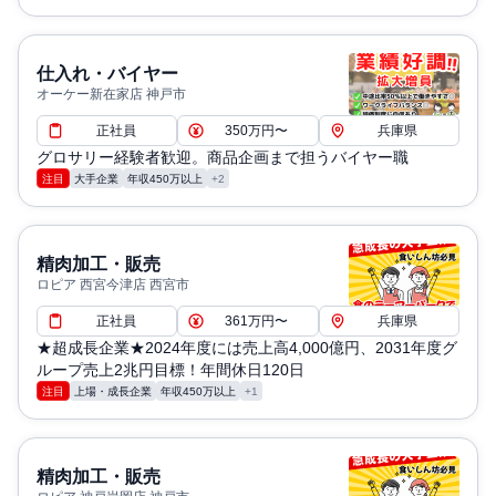
仕入れ・バイヤー
オーケー新在家店 神戸市
正社員
350万円〜
兵庫県
グロサリー経験者歓迎。商品企画まで担うバイヤー職
注目
大手企業
年収450万以上
+2
精肉加工・販売
ロピア 西宮今津店 西宮市
正社員
361万円〜
兵庫県
★超成長企業★2024年度には売上高4,000億円、2031年度グ
ループ売上2兆円目標！年間休日120日
注目
上場・成長企業
年収450万以上
+1
精肉加工・販売