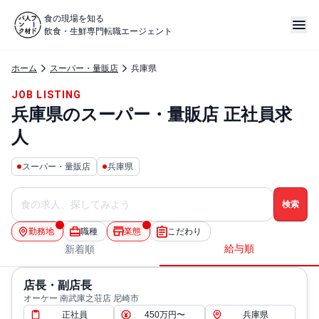
食の現場を知る
飲食・生鮮専門転職エージェント
ホーム
スーパー・量販店
兵庫県
JOB LISTING
兵庫県のスーパー・量販店 正社員求
人
スーパー・量販店
兵庫県
勤務地
職種
業態
こだわり
給与順
新着順
店長・副店長
オーケー 南武庫之荘店 尼崎市
正社員
450万円〜
兵庫県