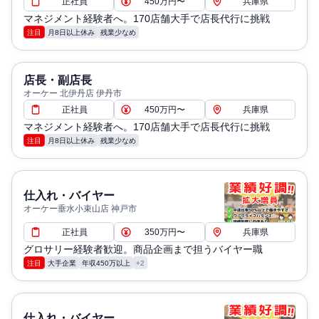
正社員
450万円〜
兵庫県
マネジメント経験者へ。170店舗大手で店長代行に挑戦
注目
月8日以上休み
残業少なめ
店長・副店長
オーケー 北伊丹店 伊丹市
正社員
450万円〜
兵庫県
マネジメント経験者へ。170店舗大手で店長代行に挑戦
注目
月8日以上休み
残業少なめ
仕入れ・バイヤー
オーケー垂水小束山店 神戸市
正社員
350万円〜
兵庫県
グロサリー経験者歓迎。商品企画まで担うバイヤー職
注目
大手企業
年収450万以上
+2
仕入れ・バイヤー