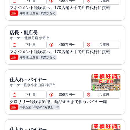
正社員
450万円〜
兵庫県
マネジメント経験者へ。170店舗大手で店長代行に挑戦
注目
月8日以上休み
残業少なめ
店長・副店長
オーケー 北伊丹店 伊丹市
正社員
450万円〜
兵庫県
マネジメント経験者へ。170店舗大手で店長代行に挑戦
注目
月8日以上休み
残業少なめ
仕入れ・バイヤー
オーケー垂水小束山店 神戸市
正社員
350万円〜
兵庫県
グロサリー経験者歓迎。商品企画まで担うバイヤー職
注目
大手企業
年収450万以上
+2
仕入れ・バイヤー