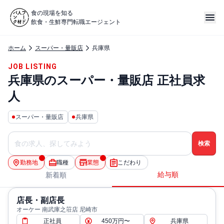
食の現場を知る
飲食・生鮮専門転職エージェント
ホーム
スーパー・量販店
兵庫県
JOB LISTING
兵庫県のスーパー・量販店 正社員求
人
スーパー・量販店
兵庫県
勤務地
職種
業態
こだわり
給与順
新着順
店長・副店長
オーケー 南武庫之荘店 尼崎市
正社員
450万円〜
兵庫県