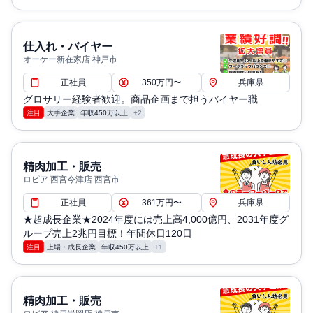
仕入れ・バイヤー
オーケー新在家店 神戸市
正社員
350万円〜
兵庫県
グロサリー経験者歓迎。商品企画まで担うバイヤー職
注目
大手企業
年収450万以上
+2
精肉加工・販売
ロピア 西宮今津店 西宮市
正社員
361万円〜
兵庫県
★超成長企業★2024年度には売上高4,000億円、2031年度グ
ループ売上2兆円目標！年間休日120日
注目
上場・成長企業
年収450万以上
+1
精肉加工・販売