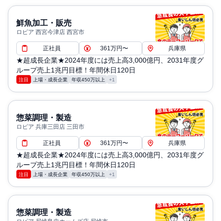
鮮魚加工・販売
ロピア 西宮今津店 西宮市
正社員
361万円〜
兵庫県
★超成長企業★2024年度には売上高3,000億円、2031年度グ
ループ売上1兆円目標！年間休日120日
注目
上場・成長企業
年収450万以上
+1
惣菜調理・製造
ロピア 兵庫三田店 三田市
正社員
361万円〜
兵庫県
★超成長企業★2024年度には売上高3,000億円、2031年度グ
ループ売上1兆円目標！年間休日120日
注目
上場・成長企業
年収450万以上
+1
惣菜調理・製造