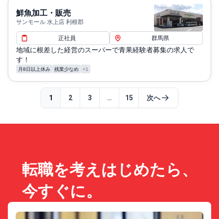
鮮魚加工・販売
サンモール 水上店 利根郡
正社員
群馬県
地域に根差した経営のスーパーで青果経験者募集の求人で
す！
月8日以上休み
残業少なめ
+1
1
2
3
…
15
次へ
転職を考えはじめたら、
今すぐに。