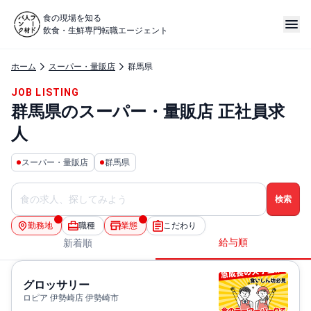
食の現場を知る
飲食・生鮮専門転職エージェント
ホーム
スーパー・量販店
群馬県
JOB LISTING
群馬県のスーパー・量販店 正社員求
人
スーパー・量販店
群馬県
勤務地
職種
業態
こだわり
給与順
新着順
グロッサリー
ロピア 伊勢崎店 伊勢崎市