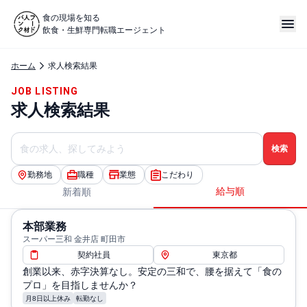
食の現場を知る
飲食・生鮮専門転職エージェント
ホーム
求人検索結果
JOB LISTING
求人検索結果
勤務地
職種
業態
こだわり
給与順
新着順
本部業務
スーパー三和 金井店 町田市
契約社員
東京都
創業以来、赤字決算なし。安定の三和で、腰を据えて「食の
プロ」を目指しませんか？
月8日以上休み
転勤なし