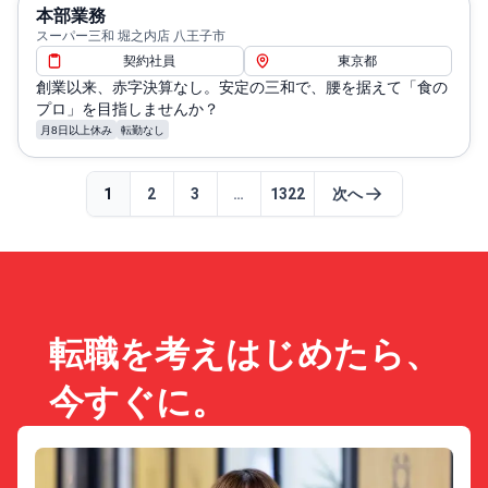
本部業務
スーパー三和 堀之内店 八王子市
契約社員
東京都
創業以来、赤字決算なし。安定の三和で、腰を据えて「食の
プロ」を目指しませんか？
月8日以上休み
転勤なし
1
2
3
…
1322
次へ
転職を考えはじめたら、
今すぐに。