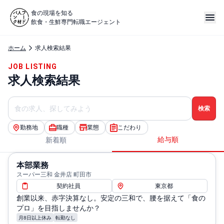
食の現場を知る
飲食・生鮮専門転職エージェント
ホーム
求人検索結果
JOB LISTING
求人検索結果
勤務地
職種
業態
こだわり
給与順
新着順
本部業務
スーパー三和 金井店 町田市
契約社員
東京都
創業以来、赤字決算なし。安定の三和で、腰を据えて「食の
プロ」を目指しませんか？
月8日以上休み
転勤なし