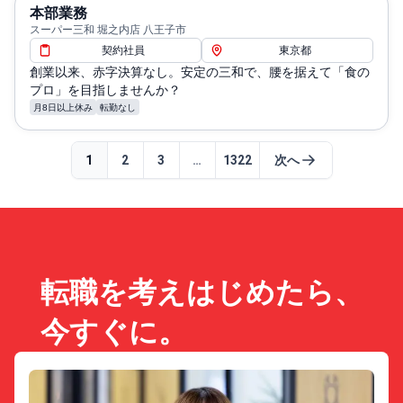
本部業務
スーパー三和 堀之内店 八王子市
契約社員
東京都
創業以来、赤字決算なし。安定の三和で、腰を据えて「食の
プロ」を目指しませんか？
月8日以上休み
転勤なし
1
2
3
…
1322
次へ
転職を考えはじめたら、
今すぐに。