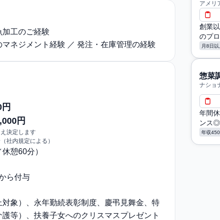
アメリ
創業以
魚加工のご経験
のプロ
マネジメント経験 ／ 発注・在庫管理の経験
月8日以
惣菜
ナショ
0円
年間休
,000円
ンス◎
うえ決定します
年収45
給（社内規定による）
〜／休憩60分）
日から付与
上対象）、永年勤続表彰制度、慶弔見舞金、特
介護等）、扶養子女へのクリスマスプレゼント