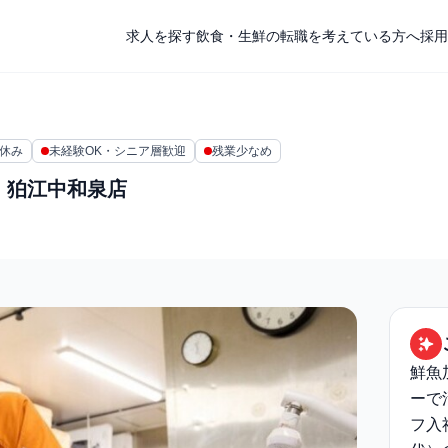
求人を探す
飲食・生鮮の転職を考えている方へ
採用
上休み
未経験OK・シニア層歓迎
残業少なめ
 狛江中和泉店
鮮魚
ーで
フ入