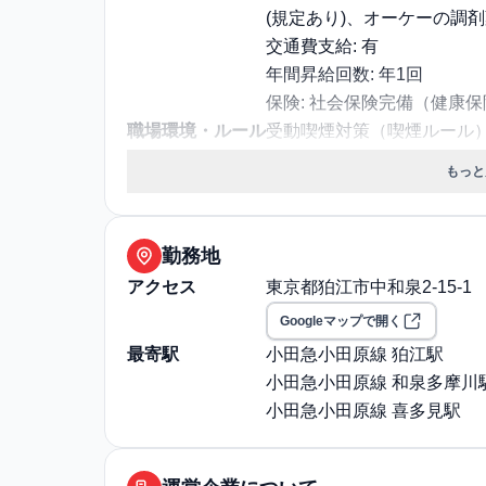
(規定あり)、オーケーの調
交通費支給: 有
年間昇給回数: 年1回
保険: 社会保険完備（健康
職場環境・ルール
受動喫煙対策（喫煙ルール）
選考プロセス
面接回数: 2回
もっと
選考プロセス詳細: 1次面接
対面面接（＠本社（横浜)＋
事務所)＋技術試験
勤務地
その他
勤務・休日に関する補足: ■勤
アクセス
東京都狛江市中和泉2-15-1
例〉①7:30～16:30 ②6
Googleマップで開く
まで利用可能） ■休日：4週
最寄駅
小田急小田原線 狛江駅
い)、年次有給休暇(入社時
小田急小田原線 和泉多摩川
前・産後休暇、育児休暇、
小田急小田原線 喜多見駅
退職・定年に関する補足: 定
給与・残業に関する補足: 
給、年収幅：サブチーフ : 35