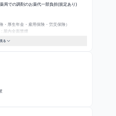
剤薬局での調剤のお薬代一部負担(規定あり)
保険・厚生年金・雇用保険・労災保険）
: 屋内全面禁煙
見る
：面接（WEBもしくは対面） 2次面接(関東)：
技術試験 2次面接(関西)：対面面接（＠高井田
務時間： 6:00～22:00の間で調整〈シフト
:00～15:00。 育児短時間勤務制度：有（小学校卒業
8休、その他休暇：年始休暇1/1～1/3(公休扱
5日、入社半年経過後5日付与）、結婚休暇、産
駅
介護休暇、慶弔休暇）
年60歳まで ※65歳まで再雇用あり
年間賞与回数：年4回 ／ 月間残業時間分は全額支
0～500万／チーフ:400万～700万円 ※評価に