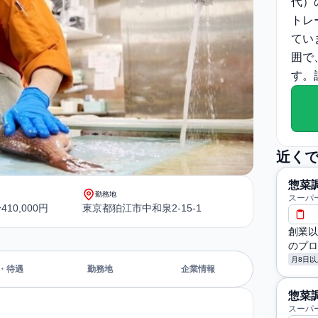
代）
トレ
てい
囲で
す。
近く
惣菜
勤務地
スーパ
410,000円
東京都狛江市中和泉2-15-1
創業以
のプロ
月8日以
・待遇
勤務地
企業情報
惣菜
スーパー