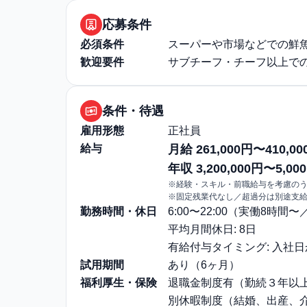
応募条件
必須条件
スーパーや市場などでの鮮
歓迎要件
サブチーフ・チーフ以上での
条件・待遇
雇用形態
正社員
給与
月給 261,000円〜410,00
年収 3,200,000円〜5,000
※経験・スキル・前職給与を考慮の
※固定残業代なし／超過分は別途支
勤務時間・休日
6:00〜22:00（実働8時間
平均月間休日: 8日
有給付与タイミング: 入社
試用期間
あり（6ヶ月）
福利厚生・保険
退職金制度有（勤続３年以
別休暇制度（結婚、出産、