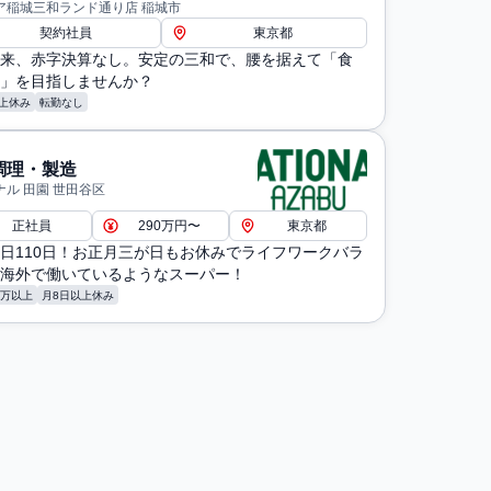
ア稲城三和ランド通り店 稲城市
契約社員
東京都
来、赤字決算なし。安定の三和で、腰を据えて「食
」を目指しませんか？
上休み
転勤なし
調理・製造
ナル 田園 世田谷区
正社員
290万円〜
東京都
日110日！お正月三が日もお休みでライフワークバラ
海外で働いているようなスーパー！
0万以上
月8日以上休み