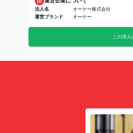
運営企業について
よって異なります。
法人名
オーケー株式会社
通勤・住居に関する補足: 
運営ブランド
オーケー
この求人