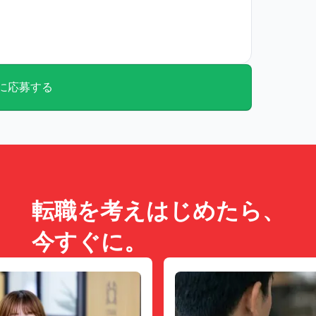
交通費：会社規定により支給
に応募する
転職を考えはじめたら、
今すぐに。