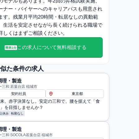
のモデルもあります。年2回の昇格試験実施、
ーナー・バイヤーへのキャリアパスも用意され
ます。残業月平均20時間・転居なしの異動範
、生活を安定させながら長く続けられる職場で
詳しくはまずご相談ください。
この求人について無料相談する
簡単1分
で似た条件の求人
調理・製造
ー三和 若葉台店 稲城市
契約社員
東京都
来、赤字決算なし。安定の三和で、腰を据えて「食
」を目指しませんか？
上休み
転勤なし
調理・製造
三和 SOCOLA若葉台店 稲城市