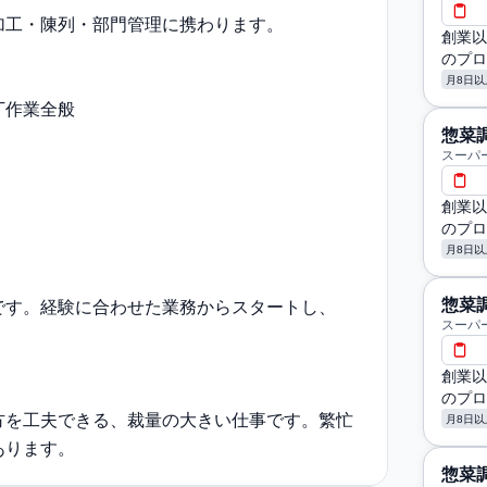
加工・陳列・部門管理に携わります。
創業以
のプロ
月8日以
丁作業全般
惣菜
スーパ
創業以
のプロ
月8日以
惣菜
です。経験に合わせた業務からスタートし、
スーパ
創業以
のプロ
方を工夫できる、裁量の大きい仕事です。繁忙
月8日以
あります。
惣菜