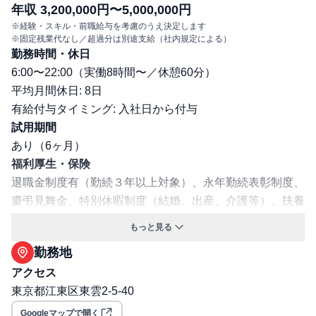
年収 3,200,000円〜5,000,000円
※経験・スキル・前職給与を考慮のうえ決定します
※固定残業代なし／超過分は別途支給（社内規定による）
勤務時間・休日
6:00〜22:00（実働8時間〜／休憩60分）
平均月間休日: 8日
有給付与タイミング: 入社日から付与
試用期間
あり（6ヶ月）
福利厚生・保険
退職金制度有（勤続３年以上対象）、永年勤続表彰制度、
慶弔見舞金、特別休暇制度（結婚、出産、介護等）、扶養
子女へのクリスマスプレゼント(規定あり)、オーケーの調
もっと見る
剤薬局での調剤のお薬代一部負担(規定あり)
勤務地
交通費支給: 有
アクセス
年間昇給回数: 年1回
東京都江東区東雲2-5-40
保険: 社会保険完備（健康保険・厚生年金・雇用保険・労
災保険）
Googleマップで開く