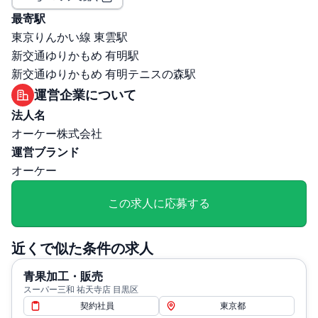
職場環境・ルール
最寄駅
受動喫煙対策（喫煙ルール）: 屋内全面禁煙
東京りんかい線 東雲駅
選考プロセス
新交通ゆりかもめ 有明駅
面接回数: 2回
新交通ゆりかもめ 有明テニスの森駅
選考プロセス詳細: 1次面接：面接（WEBもしくは対
運営企業について
面） 2次面接(関東)：対面面接（＠本社（横浜)＋技術試
法人名
験 2次面接(関西)：対面面接（＠高井田事務所)＋技術試験
オーケー株式会社
その他
運営ブランド
勤務・休日に関する補足: ■勤務時間： 6:00～22:00の間で
オーケー
調整〈シフト例〉①7:30～16:30 ②6:00～15:00。 育児短
時間勤務制度：有（小学校卒業まで利用可能） ■休日：
この求人に応募する
4週8休、その他休暇：年始休暇1/1～1/3(公休扱い)、年次
有給休暇(入社時5日、入社半年経過後5日付与）、結婚休
近くで似た条件の求人
暇、産前・産後休暇、育児休暇、介護休暇、慶弔休暇）
退職・定年に関する補足: 定年60歳まで ※65歳まで再雇用
青果加工・販売
あり
スーパー三和 祐天寺店 目黒区
契約社員
東京都
給与・残業に関する補足: 年間賞与回数：年4回 ／ 月間残