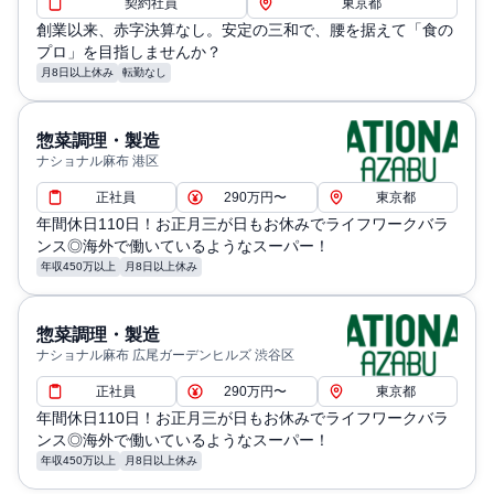
契約社員
東京都
創業以来、赤字決算なし。安定の三和で、腰を据えて「食の
プロ」を目指しませんか？
月8日以上休み
転勤なし
惣菜調理・製造
ナショナル麻布 港区
正社員
290万円〜
東京都
年間休日110日！お正月三が日もお休みでライフワークバラ
ンス◎海外で働いているようなスーパー！
年収450万以上
月8日以上休み
惣菜調理・製造
ナショナル麻布 広尾ガーデンヒルズ 渋谷区
正社員
290万円〜
東京都
年間休日110日！お正月三が日もお休みでライフワークバラ
ンス◎海外で働いているようなスーパー！
年収450万以上
月8日以上休み