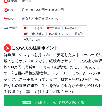
正社員
雇用形態
月給 261,000円〜410,000円
給与
東京都江東区東雲2-5-40
勤務地
こだわり条件
ホワイト志向
大手企業
年収450万以上
月8日以上休み
未経験OK・シニア層歓迎
残業少なめ
この求人の注目ポイント
鮮魚加工のスキルを持つ方に、安定した大手スーパーで活
躍できるポジションです。経験者はサブチーフ入社で年収
約500万円（月給×12＋賞与＋残業代）のモデルもありま
す。年2回の昇格試験実施、トレーナー・バイヤーへのキ
ャリアパスも用意されています。残業月平均20時間・転
居なしの異動範囲で、生活を安定させながら長く続けられ
る職場です。詳しくはまずご相談ください。
この求人について無料相談する
簡単1分