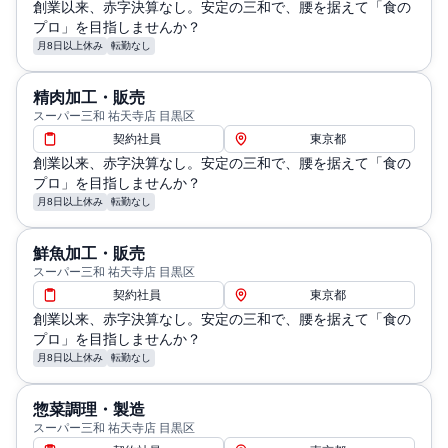
創業以来、赤字決算なし。安定の三和で、腰を据えて「食の
業時間分は全額支給、年収幅：サブチーフ : 350～500万
プロ」を目指しませんか？
／チーフ:400万～700万円 ※評価によって異なります。
月8日以上休み
転勤なし
通勤・住居に関する補足: 交通費：会社規定により支給
精肉加工・販売
スーパー三和 祐天寺店 目黒区
契約社員
東京都
創業以来、赤字決算なし。安定の三和で、腰を据えて「食の
プロ」を目指しませんか？
月8日以上休み
転勤なし
鮮魚加工・販売
スーパー三和 祐天寺店 目黒区
契約社員
東京都
創業以来、赤字決算なし。安定の三和で、腰を据えて「食の
プロ」を目指しませんか？
月8日以上休み
転勤なし
惣菜調理・製造
スーパー三和 祐天寺店 目黒区