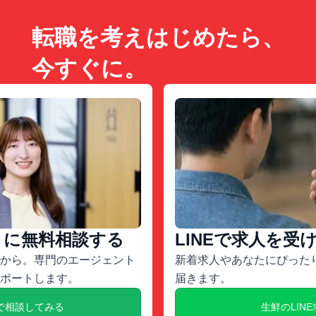
転職を考えはじめたら、
今すぐに。
トに無料相談する
LINEで求人を受
から。専門のエージェント
新着求人やあなたにぴったり
ポートします。
届きます。
で相談してみる
生鮮のLIN