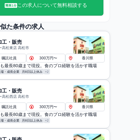
この求人について無料相談する
簡単1分
で似た条件の求人
加工・販売
ー高松東店 高松市
嘱託社員
300万円〜
香川県
も最長80歳まで現役。食のプロ経験を活かす職場
上場・成長企業
月8日以上休み
+2
加工・販売
ー高松西店 高松市
嘱託社員
300万円〜
香川県
も最長80歳まで現役。食のプロ経験を活かす職場
上場・成長企業
月8日以上休み
+2
加工・販売