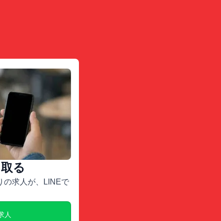
け取る
の求人が、LINEで
E求人