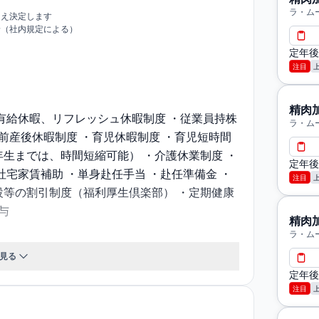
ラ・ム
うえ決定します
給（社内規定による）
定年後
注目
精肉
有給休暇、リフレッシュ休暇制度 ・従業員持株
ラ・ム
産前産後休暇制度 ・育児休暇制度 ・育児短時間
生までは、時間短縮可能） ・介護休業制度 ・
定年後
社宅家賃補助 ・単身赴任手当 ・赴任準備金 ・
注目
設等の割引制度（福利厚生倶楽部） ・定期健康
与
精肉
ラ・ム
見る
保険・厚生年金・雇用保険・労災保険）
定年後
注目
明会及び適性検査+面接 2次：最終面接