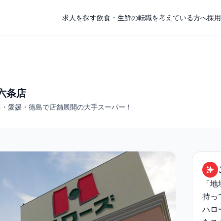
求人を探す
飲食・生鮮の転職を考えている方へ
採用
 六条店
川・愛媛・徳島で店舗展開の大手スーパー！
「地
持っ
ハロ