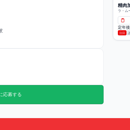
間休日110日
精肉
年60歳
ラ・ム
定年後
駅
注目
に応募する