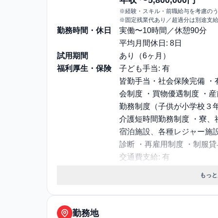
※経験・スキル・前職給与を考慮の
※固定残業代あり／超過分は別途支
勤務時間・休日
実働〜10時間／休憩90分
平均月間休日: 8日
試用期間
あり（6ヶ月）
福利厚生・保険
子ども手当: 有
皆勤手当・社会保険完備 ・
会制度 ・買物優遇制度 ・
勤務制度（子供が小学校３年
介護短時間勤務制度 ・寮、
宿泊施設、各種レジャー施
診断 ・再雇用制度 ・制服貸
交通費支給: 有
社宅・寮あり
もっと
保険: 社会保険完備（健康
選考プロセス
面接回数: 2回
選考プロセス詳細: 1次：説
勤務地