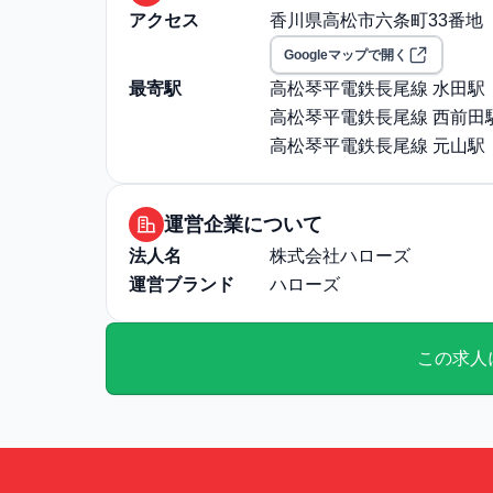
その他
勤務・休日に関する補足: 年
アクセス
香川県高松市六条町33番地
退職・定年に関する補足: 定
Googleマップで開く
最寄駅
高松琴平電鉄長尾線 水田駅
高松琴平電鉄長尾線 西前田
高松琴平電鉄長尾線 元山駅
運営企業について
法人名
株式会社ハローズ
運営ブランド
ハローズ
この求人