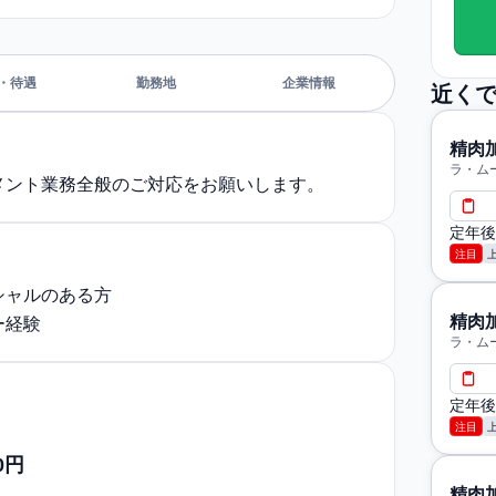
・待遇
勤務地
企業情報
近く
精肉
ラ・ム
メント業務全般のご対応をお願いします。
定年後
注目
シャルのある方
精肉
ー経験
ラ・ム
定年後
注目
0円
精肉