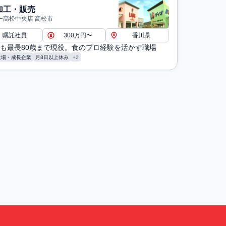
加工・販売
ー高松中央店 高松市
嘱託社員
300万円〜
香川県
も最長80歳まで現役。食のプロ経験を活かす職場
上場・成長企業
月8日以上休み
+2