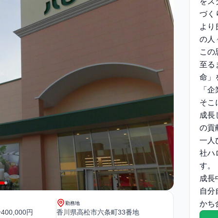
をス
づく
より
の人
この
至る
命」
「企
そこ
成長
の貢
一人
社ハ
す。
成長
自分
かち
勤務地
400,000円
香川県高松市六条町33番地