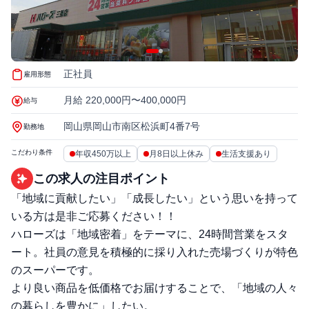
正社員
雇用形態
月給 220,000円〜400,000円
給与
岡山県岡山市南区松浜町4番7号
勤務地
こだわり条件
年収450万以上
月8日以上休み
生活支援あり
この求人の注目ポイント
「地域に貢献したい」「成長したい」という思いを持って
いる方は是非ご応募ください！！
ハローズは「地域密着」をテーマに、24時間営業をスタ
ート。社員の意見を積極的に採り入れた売場づくりが特色
のスーパーです。
より良い商品を低価格でお届けすることで、「地域の人々
の暮らしを豊かに」したい。