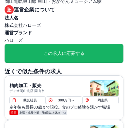
岡山電軌東山線 東山・おかでんミュージアム駅
選考プロセス
運営企業について
面接回数: 2回
法人名
選考プロセス詳細: 1次：説明会及び適性検査+面接 2次：
株式会社ハローズ
最終面接
運営ブランド
その他
ハローズ
勤務・休日に関する補足: 年間休日110日
退職・定年に関する補足: 定年60歳
この求人に応募する
近くで似た条件の求人
精肉加工・販売
ディオ岡山北店 岡山市
嘱託社員
300万円〜
岡山県
定年後も最長80歳まで現役。食のプロ経験を活かす職場
注目
上場・成長企業
月8日以上休み
+2