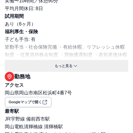
実働〜10時間／休憩90分
平均月間休日: 8日
試用期間
あり（6ヶ月）
福利厚生・保険
子ども手当: 有
皆勤手当・社会保険完備 ・有給休暇、リフレッシュ休暇
制度 ・従業員持株会制度 ・買物優遇制度 ・産前産後休暇
制度 ・育児休暇制度 ・育児短時間勤務制度（子供が小学
もっと見る
校３年生までは、時間短縮可能） ・介護休業制度 ・介護
勤務地
短時間勤務制度 ・寮、社宅家賃補助 ・単身赴任手当 ・赴
アクセス
任準備金 ・宿泊施設、各種レジャー施設等の割引制度
岡山県岡山市南区松浜町4番7号
（福利厚生倶楽部） ・定期健康診断 ・再雇用制度 ・制服
貸与
Googleマップで開く
交通費支給: 有
最寄駅
社宅・寮あり
JR宇野線 備前西市駅
保険: 社会保険完備（健康保険・厚生年金・雇用保険・労
岡山電軌清輝橋線 清輝橋駅
災保険）