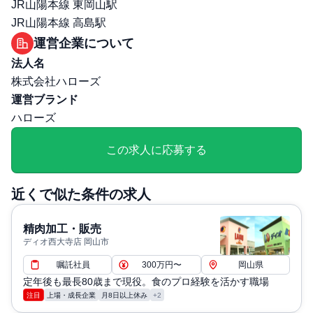
JR山陽本線 東岡山駅
災保険）
JR山陽本線 高島駅
選考プロセス
運営企業について
面接回数: 2回
法人名
選考プロセス詳細: 1次：説明会及び適性検査+面接 2次：
株式会社ハローズ
最終面接
運営ブランド
その他
ハローズ
勤務・休日に関する補足: 年間休日110日
退職・定年に関する補足: 定年60歳
この求人に応募する
近くで似た条件の求人
精肉加工・販売
ディオ西大寺店 岡山市
嘱託社員
300万円〜
岡山県
定年後も最長80歳まで現役。食のプロ経験を活かす職場
注目
上場・成長企業
月8日以上休み
+2