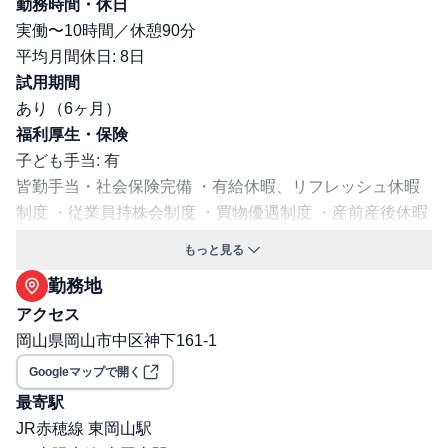
勤務時間・休日
実働〜10時間／休憩90分
平均月間休日: 8日
試用期間
あり（6ヶ月）
福利厚生・保険
子ども手当: 有
皆勤手当・社会保険完備 ・有給休暇、リフレッシュ休暇
制度 ・従業員持株会制度 ・買物優遇制度 ・産前産後休暇
制度 ・育児休暇制度 ・育児短時間勤務制度（子供が小学
もっと見る
校３年生までは、時間短縮可能） ・介護休業制度 ・介護
勤務地
短時間勤務制度 ・寮、社宅家賃補助 ・単身赴任手当 ・赴
アクセス
任準備金 ・宿泊施設、各種レジャー施設等の割引制度
岡山県岡山市中区神下161-1
（福利厚生倶楽部） ・定期健康診断 ・再雇用制度 ・制服
貸与
Googleマップで開く
交通費支給: 有
最寄駅
社宅・寮あり
JR赤穂線 東岡山駅
保険: 社会保険完備（健康保険・厚生年金・雇用保険・労