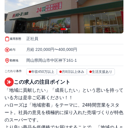
正社員
雇用形態
月給 220,000円〜400,000円
給与
岡山県岡山市中区神下161-1
勤務地
こだわり条件
年収450万以上
月8日以上休み
生活支援あり
この求人の注目ポイント
「地域に貢献したい」「成長したい」という思いを持って
いる方は是非ご応募ください！！
ハローズは「地域密着」をテーマに、24時間営業をスタ
ート。社員の意見を積極的に採り入れた売場づくりが特色
のスーパーです。
より良い商品を低価格でお届けすることで、「地域の人々