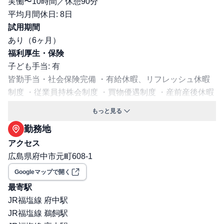
実働〜10時間／休憩90分
平均月間休日: 8日
試用期間
あり（6ヶ月）
福利厚生・保険
子ども手当: 有
皆勤手当・社会保険完備 ・有給休暇、リフレッシュ休暇
制度 ・従業員持株会制度 ・買物優遇制度 ・産前産後休暇
制度 ・育児休暇制度 ・育児短時間勤務制度（子供が小学
もっと見る
校３年生までは、時間短縮可能） ・介護休業制度 ・介護
勤務地
短時間勤務制度 ・寮、社宅家賃補助 ・単身赴任手当 ・赴
アクセス
任準備金 ・宿泊施設、各種レジャー施設等の割引制度
広島県府中市元町608-1
（福利厚生倶楽部） ・定期健康診断 ・再雇用制度 ・制服
貸与
Googleマップで開く
交通費支給: 有
最寄駅
社宅・寮あり
JR福塩線 府中駅
保険: 社会保険完備（健康保険・厚生年金・雇用保険・労
JR福塩線 鵜飼駅
災保険）