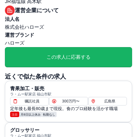
JR福塩線 高木駅
選考プロセス
運営企業について
面接回数: 2回
法人名
選考プロセス詳細: 1次：説明会及び適性検査+面接 2次：
株式会社ハローズ
最終面接
運営ブランド
その他
ハローズ
勤務・休日に関する補足: 年間休日110日
退職・定年に関する補足: 定年60歳
この求人に応募する
近くで似た条件の求人
青果加工・販売
ラ・ムー駅家店 福山市駅
嘱託社員
300万円〜
広島県
定年後も最長80歳まで現役。食のプロ経験を活かす職場
注目
月8日以上休み
転勤なし
グロッサリー
ラ・ムー駅家店 福山市駅