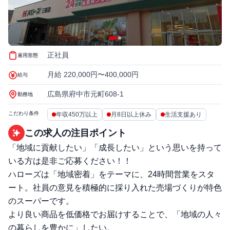
正社員
雇用形態
月給 220,000円〜400,000円
給与
広島県府中市元町608-1
勤務地
こだわり条件
年収450万以上
月8日以上休み
生活支援あり
この求人の注目ポイント
「地域に貢献したい」「成長したい」という思いを持って
いる方は是非ご応募ください！！
ハローズは「地域密着」をテーマに、24時間営業をスタ
ート。社員の意見を積極的に採り入れた売場づくりが特色
のスーパーです。
より良い商品を低価格でお届けすることで、「地域の人々
の暮らしを豊かに」したい。