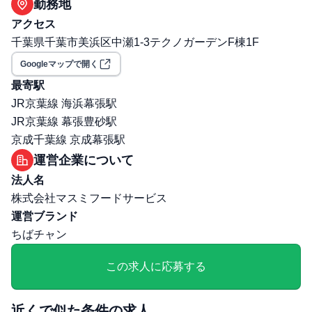
勤務地
受動喫煙対策（喫煙ルール）: 無
アクセス
選考プロセス
千葉県千葉市美浜区中瀬1-3テクノガーデンF棟1F
面接回数: 1回
選考プロセス詳細: ・面接回数：1回～2回・新橋のオフィ
Googleマップで開く
スにて人事面接 ・調理試験(だし巻き卵や唐揚げ等の和食
最寄駅
調理全般)
JR京葉線 海浜幕張駅
JR京葉線 幕張豊砂駅
京成千葉線 京成幕張駅
運営企業について
法人名
株式会社マスミフードサービス
運営ブランド
ちばチャン
この求人に応募する
近くで似た条件の求人