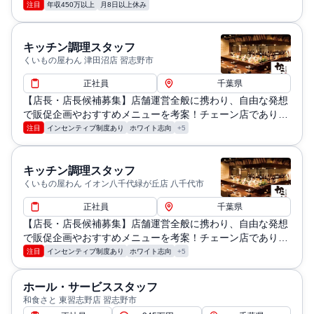
注目
年収450万以上
月8日以上休み
キッチン調理スタッフ
くいもの屋わん 津田沼店 習志野市
正社員
千葉県
【店長・店長候補募集】店舗運営全般に携わり、自由な発想
で販促企画やおすすめメニューを考案！チェーン店でありな
がら個性を活かせるチャンスです。
注目
インセンティブ制度あり
ホワイト志向
+5
キッチン調理スタッフ
くいもの屋わん イオン八千代緑が丘店 八千代市
正社員
千葉県
【店長・店長候補募集】店舗運営全般に携わり、自由な発想
で販促企画やおすすめメニューを考案！チェーン店でありな
がら個性を活かせるチャンスです。
注目
インセンティブ制度あり
ホワイト志向
+5
ホール・サービススタッフ
和食さと 東習志野店 習志野市