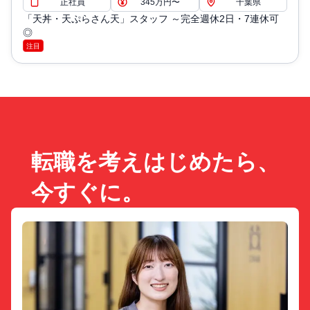
正社員
345万円〜
千葉県
「天丼・天ぷらさん天」スタッフ ～完全週休2日・7連休可
◎
注目
転職を考えはじめたら、
今すぐに。