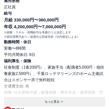
雇用形態
正社員
給与
月給 330,000円〜360,000円
年収 4,200,000円〜7,000,000円
※経験・スキル・前職給与を考慮のうえ決定します
※固定残業代あり／超過分は別途支給（社内規定による）
勤務時間・休日
実働〜8時間
平均月間休日: 8日
福利厚生・保険
社食制度（1食200円）、家族手当（配偶者5,000円・他扶
養家族2,500円）、千葉ロッテマリーンズのホーム主催試
合はスポンサー席で無料観戦
交通費支給: 有
保険: 社会保険完備（健康保険・厚生年金・雇用保険・労
災保険）
もっと見る
職場環境・ルール