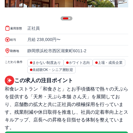
正社員
雇用形態
月給 238,000円〜
給与
静岡県浜松市西区湖東町6011-2
勤務地
こだわり条件
まかない制度あり
ホワイト志向
上場・成長企業
未経験OK・シニア層歓迎
この求人の注目ポイント
和食レストラン「和食さと」とお手頃価格で熱々の天ぷら
を提供する「天丼・天ぷら本舗 さん天」を展開してお
り、店舗数の拡大と共に正社員の積極採用を行っていま
す。残業削減や休日取得を推進し、社員の定着率向上とス
キルアップ、店長への昇格を目指せる体制を整えていま
す。