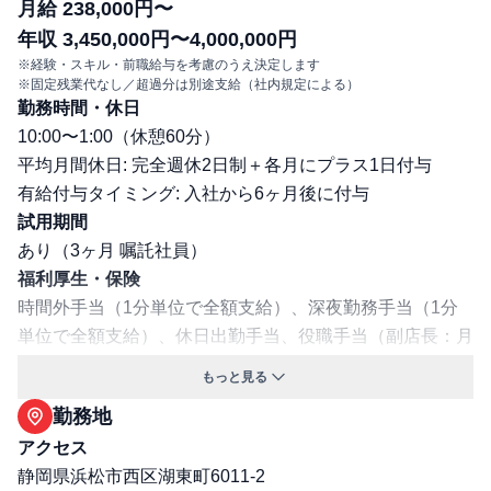
月給 238,000円〜
年収 3,450,000円〜4,000,000円
※経験・スキル・前職給与を考慮のうえ決定します
※固定残業代なし／超過分は別途支給（社内規定による）
勤務時間・休日
10:00〜1:00（休憩60分）
平均月間休日: 完全週休2日制＋各月にプラス1日付与
有給付与タイミング: 入社から6ヶ月後に付与
試用期間
あり（3ヶ月 嘱託社員）
福利厚生・保険
時間外手当（1分単位で全額支給）、深夜勤務手当（1分
単位で全額支給）、休日出勤手当、役職手当（副店長：月
1万円、店長：月4万円）、寮制度（30歳未満の独身者は
もっと見る
自己負担月1万円で入寮可能）、有給休暇積立制度（傷病
勤務地
や介護などに未消化の有給休暇を充当可）、短時間正社員
アクセス
制度、労働組合あり、慶弔金制度、従業員持株会、退職金
静岡県浜松市西区湖東町6011-2
制度（確定拠出年金）、店内全面禁煙、制服貸与、車通勤