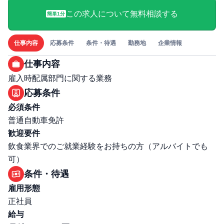
この求人について無料相談する
簡単1分
仕事内容
応募条件
条件・待遇
勤務地
企業情報
仕事内容
雇入時配属部門に関する業務
応募条件
必須条件
普通自動車免許
歓迎要件
飲食業界でのご就業経験をお持ちの方（アルバイトでも
可）
条件・待遇
雇用形態
正社員
給与