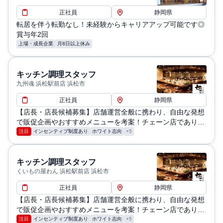
あり
正社員
静岡県
退職・定年に関する補足: 試用期間は確定供出年金の積立
転居を伴う転勤なし！未経験からキャリアアップ可能です◎
なし
賞与年2回
給与・残業に関する補足: 残業時間（通常20～30時間程
上場・成長企業
月8日以上休み
度）は全額支給。【試用期間中（入社後3ヶ月間）の給与
について】 試用期間中は下記の給与体系が適用されま
キッチン調理スタッフ
す。 ・基本給：238,000円 ・みなし残業手当：27,000円
九州魂 浜松駅前店 浜松市
（月15時間相当） ・合計：265,000円 ※試用期間終了後
正社員
静岡県
は、みなし残業手当の適用はなく、実残業時間に応じた支
【店長・店長候補募集】店舗運営全般に携わり、自由な発想
給となります。
で販促企画やおすすめメニューを考案！チェーン店でありな
がら個性を活かせるチャンスです。
注目
インセンティブ制度あり
ホワイト志向
+5
通勤・住居に関する補足: 寮制度（30歳未満の独身者はレ
オパレスなどでの借上社宅）車通勤可、ガソリン代支給、
転勤補助手当（通勤距離により引っ越しを必要とする場
キッチン調理スタッフ
くいもの屋わん 浜松駅前店 浜松市
合）
正社員
静岡県
【店長・店長候補募集】店舗運営全般に携わり、自由な発想
で販促企画やおすすめメニューを考案！チェーン店でありな
がら個性を活かせるチャンスです。
注目
インセンティブ制度あり
ホワイト志向
+5