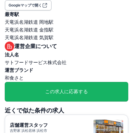
可、ガソリン代支給、転勤補助手当（通勤距離により引っ
Googleマップで開く
越しを必要とする場合）、社員割引制度 （20％割引）、
最寄駅
従業員食事制度（まかない1食250円）
天竜浜名湖鉄道 岡地駅
交通費支給: 有
天竜浜名湖鉄道 金指駅
マイカー通勤可／社宅・寮あり
天竜浜名湖鉄道 気賀駅
保険: 社会保険完備（健康保険・厚生年金・雇用保険・労
運営企業について
災保険）
法人名
職場環境・ルール
サトフードサービス株式会社
受動喫煙対策（喫煙ルール）: 無
運営ブランド
選考プロセス
和食さと
面接回数: 1回
選考プロセス詳細: 対面
この求人に応募する
その他
勤務・休日に関する補足: ・勤務時間： シフト制（実働8
近くで似た条件の求人
時間、休憩60分） 下記いずれかの勤務時間 （目安）とな
ります。 休日：完全週休2日制＋各月にプラス1日付与、
店舗運営スタッフ
年間休日116日 ・その他休暇：有給休暇、７連休取得制度
吉野家 浜松若林 浜松市