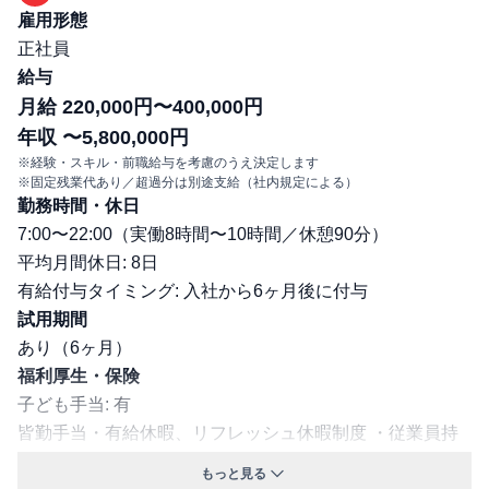
雇用形態
正社員
給与
月給 220,000円〜400,000円
年収 〜5,800,000円
※経験・スキル・前職給与を考慮のうえ決定します
※固定残業代あり／超過分は別途支給（社内規定による）
勤務時間・休日
7:00〜22:00（実働8時間〜10時間／休憩90分）
平均月間休日: 8日
有給付与タイミング: 入社から6ヶ月後に付与
試用期間
あり（6ヶ月）
福利厚生・保険
子ども手当: 有
皆勤手当・有給休暇、リフレッシュ休暇制度 ・従業員持
株会制度 ・買物優遇制度 ・産前産後休暇制度 ・育児休暇
もっと見る