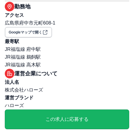
制度 ・育児短時間勤務制度（子供が小学校３年生まで
勤務地
は、時間短縮可能） ・介護休業制度 ・介護短時間勤務制
アクセス
度 ・寮、社宅家賃補助 ・単身赴任手当 ・赴任準備金 ・宿
広島県府中市元町608-1
泊施設、各種レジャー施設等の割引制度（福利厚生倶楽
部） ・定期健康診断 ・再雇用制度 ・制服貸与
Googleマップで開く
交通費支給: 有
最寄駅
社宅・寮あり
JR福塩線 府中駅
保険: 社会保険完備（健康保険・厚生年金・雇用保険・労
JR福塩線 鵜飼駅
災保険）
JR福塩線 高木駅
職場環境・ルール
運営企業について
受動喫煙対策（喫煙ルール）: 無
法人名
選考プロセス
株式会社ハローズ
面接回数: 2回
運営ブランド
選考プロセス詳細: 1次：説明会及び適性検査+面接 2次：
ハローズ
最終面接
その他
この求人に応募する
勤務・休日に関する補足: 年間休日110日