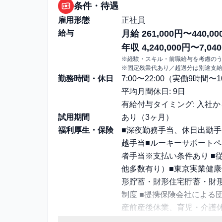
条件・待遇
雇用形態
正社員
給与
月給 261,000円〜440,00
年収 4,240,000円〜7,040
※経験・スキル・前職給与を考慮の
※固定残業代あり／超過分は別途支
勤務時間・休日
7:00〜22:00（実働9時間
平均月間休日: 9日
有給付与タイミング: 入社
試用期間
あり（3ヶ月）
福利厚生・保険
■深夜勤務手当、休日出勤手
越手当■ルーキーサポートペ
者手当※支払い条件あり ■
他多数有り）■東京実業健康
形貯蓄・財形住宅貯蓄・財
制度 ■提携保険会社による
産前産後休業、育児・介護休
マイカー通勤可