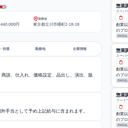
惣菜
スーパ
勤務地
440,000円
東京都立川市曙町2-18-18
創業以
のプロ
月8日以
・待遇
勤務地
企業情報
惣菜
スーパ
創業以
のプロ
。商談、仕入れ、価格設定、品出し、演出、販
月8日以
惣菜
フード
時間外手当として予め上記給与に含まれます。
創業以
のプロ
月8日以