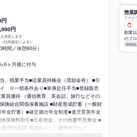
惣菜
フード
0円
,000円
創業以
うえ決定します
のプロ
給（社内規定による）
月8日以
〜10時間／休憩60分）
から6ヶ月後に付与
当、残業手当■従業員持株会（奨励金有） ■引
イ ※一部条件あり■単身赴任手当■登録販売
従業員優待 （通信教育、英会話、旅行などその
保険組合関係保養施設 ■財産形成貯蓄（一般財
形年金貯蓄）■確定拠出年金制度■遺児育英年金
団体保険料割引■出産祝金、その他慶弔見舞金 ■
業(男女取得 実績あり）、慶弔休日など