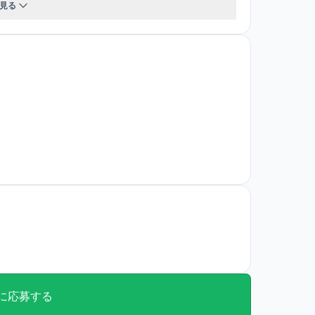
見る
保険・厚生年金・雇用保険・労災保険）
 有
場所： 各エリアマネージャー訪問店舗 ・技術
月間10～15時間超の時間外手当、休日出勤、深
の勤務が発生した場合）は、別途支給されます■
■自家用車通勤：勤務場所による。
に応募する