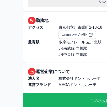
もっと
保険: 社会保険完備（健康
職場環境・ルール
受動喫煙対策（喫煙ルール）:
選考プロセス
選考プロセス詳細: ・面接
勤務地
試験：あり
アクセス
東京都立川市曙町2-18-18
その他
勤務・休日に関する補足: ■
Googleマップで開く
夜勤務（22時～翌5時の間
最寄駅
多摩モノレール 立川北駅
勤務例）中番:13:00～
JR南武線 立川駅
通勤・住居に関する補足: 
JR中央線 立川駅
運営企業について
法人名
株式会社ドン・キホーテ
運営ブランド
MEGAドン・キホーテ
この求人