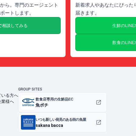
から。専門のエージェント
新着求人やあなたにぴったり
ポートします。
届きます。
で相談してみる
生鮮のLIN
飲食のLIN
GROUP SITES
ている方へ
飲食店専用の生鮮品EC
企業様へ
魚ポチ
いつも新しい発見のある街の魚屋
sakana bacca