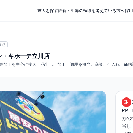
求人を探す
飲食・生鮮の転職を考えている方へ
採用
歓迎
ドン・キホーテ立川店
青果加工を中心に接客、品出し、加工、調理を担当。商談、仕入れ、価
PP
方の
当し