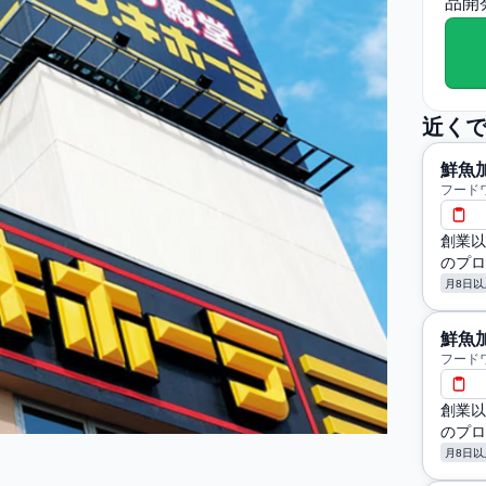
品開
近く
鮮魚
フード
創業以
のプロ
月8日以
鮮魚
フード
創業以
のプロ
月8日以