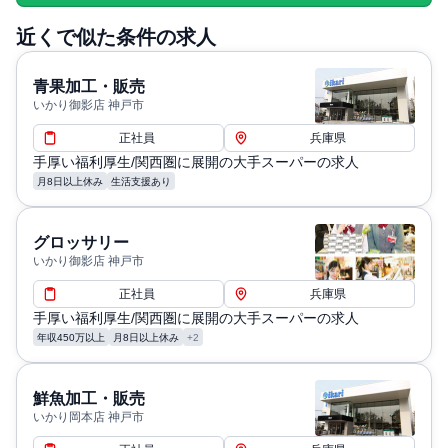
近くで似た条件の求人
青果加工・販売
いかり御影店 神戸市
正社員
兵庫県
手厚い福利厚生/関西圏に展開の大手スーパーの求人
月8日以上休み
生活支援あり
グロッサリー
いかり御影店 神戸市
正社員
兵庫県
手厚い福利厚生/関西圏に展開の大手スーパーの求人
年収450万以上
月8日以上休み
+2
鮮魚加工・販売
いかり岡本店 神戸市