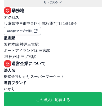
もっと見る
保険: 社会保険完備（健康保険・厚生年金・雇用保険・労
勤務地
災保険）
選考プロセス
アクセス
面接回数: 2回
兵庫県神戸市中央区小野柄通7丁目1番18号
選考プロセス詳細: ・技術試験：あり・筆記試験：あり
Googleマップで開く
その他
最寄駅
勤務・休日に関する補足: ・残業：発生した場合は別途支
阪神本線 神戸三宮駅
給
ポートアイランド線 三宮駅
JR神戸線 三ノ宮駅
運営企業について
法人名
株式会社いかりスーパーマーケット
運営ブランド
いかり
この求人に応募する