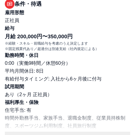
条件・待遇
雇用形態
正社員
給与
月給 200,000円〜350,000円
※経験・スキル・前職給与を考慮のうえ決定します
※固定残業代あり／超過分は別途支給（社内規定による）
勤務時間・休日
0:00（実働9時間／休憩60分）
平均月間休日: 8日
有給付与タイミング: 入社から6ヶ月後に付与
試用期間
あり（2ヶ月 正社員）
福利厚生・保険
住宅手当: 有
時間外勤務手当、家族手当、退職金制度、従業員持株制
度、スポーツジム利用制度、社員旅行制度
交通費支給: 有