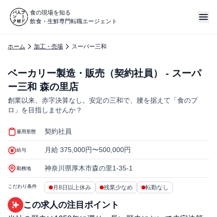
食の現場を知る
飲食・生鮮専門転職エージェント
ホーム
加工・売場
スーパー三和
ベーカリー製造・販売（契約社員） - スーパ
ー三和 森の里店
創業以来、赤字決算なし。安定の三和で、腰を据えて「食のプ
ロ」を目指しませんか？
契約社員
雇用形態
月給 375,000円〜500,000円
給与
神奈川県厚木市森の里1-35-1
勤務地
こだわり条件
月8日以上休み
残業少なめ
転勤なし
この求人の注目ポイント