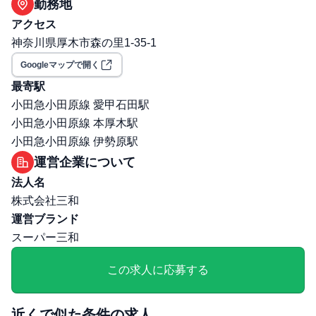
勤務地
あり
アクセス
年間昇給回数: 無・不明
神奈川県厚木市森の里1-35-1
保険: 社会保険完備（健康保険・厚生年金・雇用保険・労
Googleマップで開く
災保険）
職場環境・ルール
最寄駅
受動喫煙対策（喫煙ルール）: 敷地内全面禁煙
小田急小田原線 愛甲石田駅
選考プロセス
小田急小田原線 本厚木駅
面接回数: 変動あり（選考により異なる）
小田急小田原線 伊勢原駅
選考プロセス詳細: 対面
運営企業について
その他
法人名
給与・残業に関する補足: ◆残業代支給方法：みなし残業
株式会社三和
代 (約20時間分/約7万円)
運営ブランド
通勤・住居に関する補足: 男子寮があります（月2万2000
スーパー三和
円・朝・晩の食事あり）。また社宅については、チーフ職
以上の既婚者が入居できます。
この求人に応募する
近くで似た条件の求人