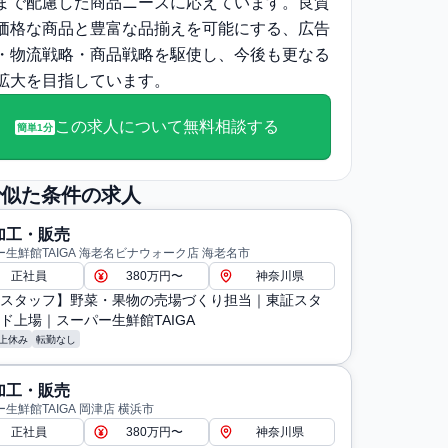
まで配慮した商品ニーズに応えています。良質
価格な商品と豊富な品揃えを可能にする、広告
・物流戦略・商品戦略を駆使し、今後も更なる
拡大を目指しています。
この求人について無料相談する
簡単1分
で似た条件の求人
加工・販売
生鮮館TAIGA 海老名ビナウォーク店 海老名市
正社員
380万円〜
神奈川県
スタッフ】野菜・果物の売場づくり担当｜東証スタ
ド上場｜スーパー生鮮館TAIGA
上休み
転勤なし
加工・販売
生鮮館TAIGA 岡津店 横浜市
正社員
380万円〜
神奈川県