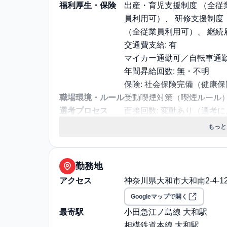
福利厚生・保険
出産・育児支援制度 （全従
員利用可）、 研修支援制度 
（全従業員利用可）、 継続
交通費支給: 有
マイカー通勤可／自転車通
年間昇給回数: 無・不明
保険: 社会保険完備（健康
職場環境・ルール
受動喫煙対策（喫煙ルール）
選考プロセス
面接回数: 変動あり（選考
選考プロセス詳細: 対面
もっと
その他
給与・残業に関する補足: ◆
7万円)
通勤・住居に関する補足: 男
勤務地
あり）。また社宅について
アクセス
神奈川県大和市大和南2-4-1
Googleマップで開く
最寄駅
小田急江ノ島線 大和駅
相模鉄道本線 大和駅