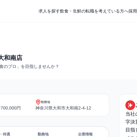
求人を探す
飲食・生鮮の転職を考えている方へ
採用
 大和南店
食のプロ」を目指しませんか？
勤務地
700,000円
神奈川県大和市大和南2-4-12
当社
字決
目指
・待遇
勤務地
企業情報