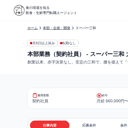
食の現場を知る
飲食・生鮮専門転職エージェント
ホーム
本部・企画・開発
スーパー三和
月8日以上休み
転勤なし
本部業務（契約社員） - スーパー三和
創業以来、赤字決算なし。安定の三和で、腰を据えて「
雇用形態
給与
契約社員
月給 660,000円〜
仕事内容
応募条件
条件