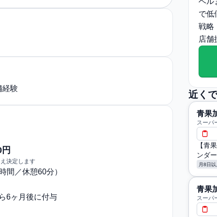
ベル
で低
戦略
店舗
舗経験
近く
青果
スーパー
【青果
0円
ンダー
うえ決定します
月8日以
〜9時間／休憩60分）
青果
から6ヶ月後に付与
スーパー