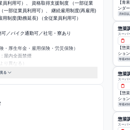
【青果
業員利用可）、 資格取得支援制度 （一部従業
ンダー
（一部従業員利用可）、 継続雇用制度(再雇用)
月8日以
雇用制度(勤務延長) （全従業員利用可）
惣菜
勤可／バイク通勤可／社宅・寮あり
スーパー
【惣菜
保険・厚生年金・雇用保険・労災保険）
ション
: 屋内全面禁煙
年収45
により異なる）
見る
惣菜
残業代支給方法：みなし残業代 (約20時間分/約
スーパー
【惣菜
子寮があります（月2万2000円・朝・晩の食事
ション
は、チーフ職以上の既婚者が入居できます。
2
年収45
惣菜
スーパー