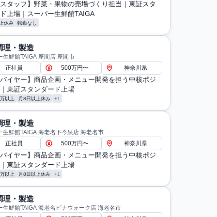
スタッフ】野菜・果物の売場づくり担当｜東証スタ
ド上場｜スーパー生鮮館TAIGA
上休み
転勤なし
調理・製造
生鮮館TAIGA 座間店 座間市
正社員
500万円〜
神奈川県
バイヤー】商品企画・メニュー開発を担う中核ポジ
｜東証スタンダード上場
0万以上
月8日以上休み
+1
調理・製造
生鮮館TAIGA 海老名下今泉店 海老名市
正社員
500万円〜
神奈川県
バイヤー】商品企画・メニュー開発を担う中核ポジ
｜東証スタンダード上場
0万以上
月8日以上休み
+1
調理・製造
生鮮館TAIGA 海老名ビナウォーク店 海老名市