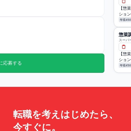
【惣菜
ション
年収45
惣菜
スーパー
【惣菜
ション
に応募する
年収45
転職を考えはじめたら、
今すぐに。