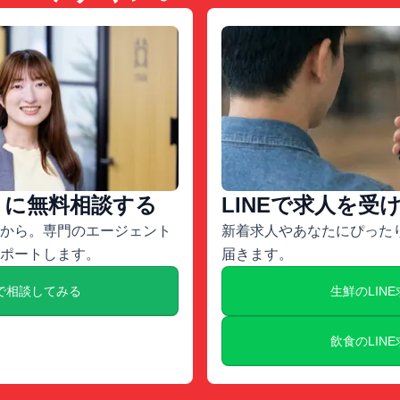
トに無料相談する
LINEで求人を受
から。専門のエージェント
新着求人やあなたにぴったり
ポートします。
届きます。
で相談してみる
生鮮のLIN
飲食のLIN