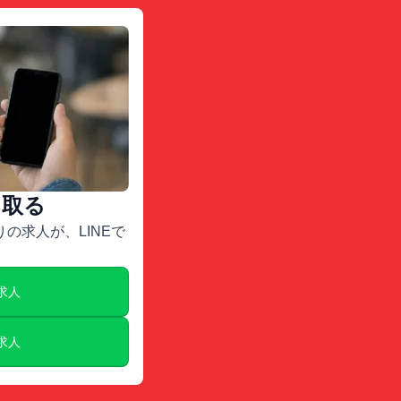
け取る
の求人が、LINEで
E求人
E求人