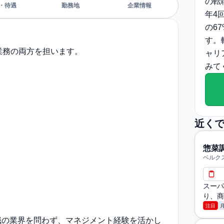
の転
・待遇
勤務地
企業情報
年4
の6
す。
業務の両方を担います。
ャリ
みて
近く
惣菜
ベルク
スーパ
り、商
注目
職の業界を問わず、マネジメント経験を活かし