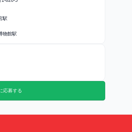
820-5
年60歳まで ※65歳まで再雇用あり
年間賞与回数：年4回 ／ 月間残業時間分は全額支
宮駅
交通費：会社規定により支給
博物館駅
に応募する