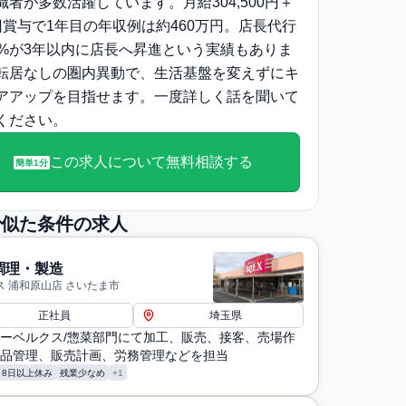
職者が多数活躍しています。月給304,500円＋
回賞与で1年目の年収例は約460万円。店長代行
7%が3年以内に店長へ昇進という実績もありま
転居なしの圏内異動で、生活基盤を変えずにキ
アアップを目指せます。一度詳しく話を聞いて
ください。
この求人について無料相談する
簡単1分
で似た条件の求人
調理・製造
ス 浦和原山店 さいたま市
正社員
埼玉県
ーベルクス/惣菜部門にて加工、販売、接客、売場作
品管理、販売計画、労務管理などを担当
月8日以上休み
残業少なめ
+1