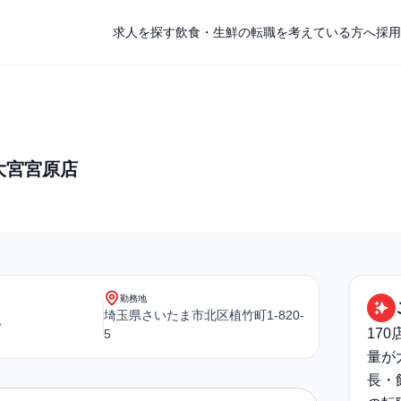
求人を探す
飲食・生鮮の転職を考えている方へ
採用
大宮宮原店
勤務地
埼玉県さいたま市北区植竹町1-820-
〜
17
5
量が
長・