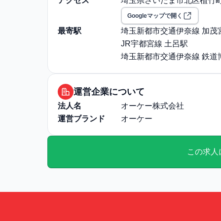
アクセス
埼玉県さいたま市北区植竹町1-
退職・定年に関する補足: 定
Googleマップで開く
給与・残業に関する補足: 
最寄駅
埼玉新都市交通伊奈線 加茂
給
JR宇都宮線 土呂駅
通勤・住居に関する補足: 
埼玉新都市交通伊奈線 鉄道
運営企業について
法人名
オーケー株式会社
運営ブランド
オーケー
この求人