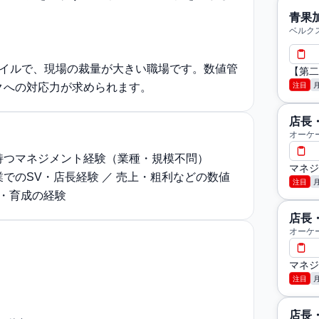
青果
ベルク
タイルで、現場の裁量が大きい職場です。数値管
【第二
注目
クへの対応力が求められます。
店長
オーケ
持つマネジメント経験（業種・規模不問）
マネジ
でのSV・店長経験 ／ 売上・粗利などの数値
注目
用・育成の経験
店長
オーケ
マネジ
注目
店長