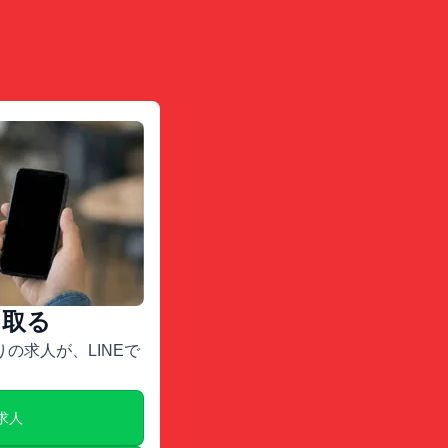
け取る
の求人が、LINEで
E求人