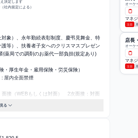
うえ決定します
オーケ
給（社内規定による）
マネジ
注目
上対象）、永年勤続表彰制度、慶弔見舞金、特
店長
介護等）、扶養者子女へのクリスマスプレゼン
オーケ
調剤薬局での調剤のお薬代一部負担(規定あり)
マネジ
注目
保険・厚生年金・雇用保険・労災保険）
: 屋内全面禁煙
接：面接（WEBもしくは対面） 2次面接：対面
見る
時間： 6:00～22:00の間で調整〈シフト例〉
～15:00 休日：4週8休制、その他休暇：年始休暇1/1
有給休暇、結婚休暇、産前・産後休暇、育児休暇、