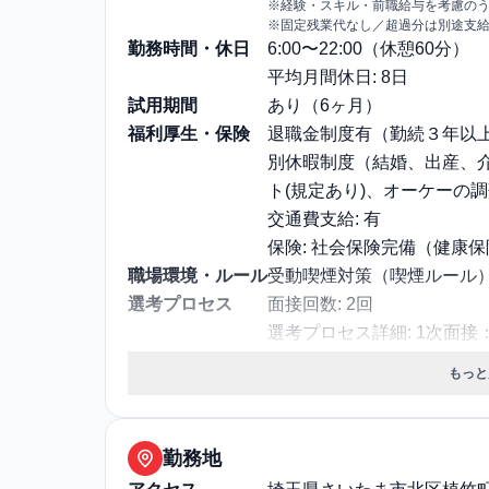
※経験・スキル・前職給与を考慮の
※固定残業代なし／超過分は別途支
勤務時間・休日
6:00〜22:00（休憩60分）
平均月間休日: 8日
試用期間
あり（6ヶ月）
福利厚生・保険
退職金制度有（勤続３年以
別休暇制度（結婚、出産、
ト(規定あり)、オーケーの
交通費支給: 有
保険: 社会保険完備（健康
職場環境・ルール
受動喫煙対策（喫煙ルール）
選考プロセス
面接回数: 2回
選考プロセス詳細: 1次面
面接
もっと
その他
勤務・休日に関する補足: 勤務
①7:30～16:30 ②6:00
～1/3(公休扱い)、年次
勤務地
介護休暇、慶弔休暇）