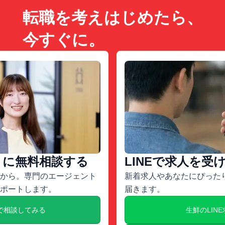
転職を考えはじめたら、
今すぐに。
トに無料相談する
LINEで求人を受
から。専門のエージェント
新着求人やあなたにぴったり
ポートします。
届きます。
で相談してみる
生鮮のLIN