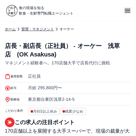
食の現場を知る
飲食・生鮮専門転職エージェント
ホーム
管理・マネジメント
オーケー
店長・副店長（正社員） - オーケー 浅草
店 (OK Asakusa)
マネジメント経験者へ。170店舗大手で店長代行に挑戦
正社員
雇用形態
月給 295,800円〜
給与
東京都台東区浅草2-14-5
勤務地
こだわり条件
月8日以上休み
残業少なめ
この求人の注目ポイント
170店舗以上を展開する大手スーパーで、現場の裁量が大