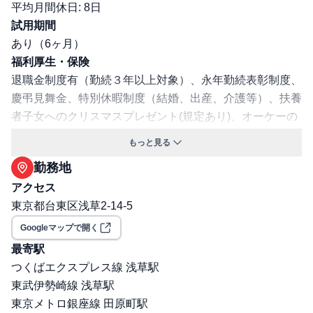
平均月間休日: 8日
試用期間
あり（6ヶ月）
福利厚生・保険
退職金制度有（勤続３年以上対象）、永年勤続表彰制度、
慶弔見舞金、特別休暇制度（結婚、出産、介護等）、扶養
者子女へのクリスマスプレゼント(規定あり)、オーケーの
調剤薬局での調剤のお薬代一部負担(規定あり)
もっと見る
交通費支給: 有
勤務地
保険: 社会保険完備（健康保険・厚生年金・雇用保険・労
アクセス
災保険）
東京都台東区浅草2-14-5
職場環境・ルール
受動喫煙対策（喫煙ルール）: 屋内全面禁煙
Googleマップで開く
選考プロセス
最寄駅
面接回数: 2回
つくばエクスプレス線 浅草駅
選考プロセス詳細: 1次面接：面接（WEBもしくは対
東武伊勢崎線 浅草駅
面） 2次面接：対面面接
東京メトロ銀座線 田原町駅