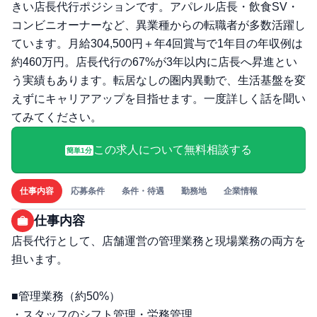
きい店長代行ポジションです。アパレル店長・飲食SV・
コンビニオーナーなど、異業種からの転職者が多数活躍し
ています。月給304,500円＋年4回賞与で1年目の年収例は
約460万円。店長代行の67%が3年以内に店長へ昇進とい
う実績もあります。転居なしの圏内異動で、生活基盤を変
えずにキャリアアップを目指せます。一度詳しく話を聞い
てみてください。
この求人について無料相談する
簡単1分
仕事内容
応募条件
条件・待遇
勤務地
企業情報
仕事内容
店長代行として、店舗運営の管理業務と現場業務の両方を
担います。
■管理業務（約50%）
・スタッフのシフト管理・労務管理