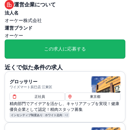
その他
運営企業について
勤務・休日に関する補足: 勤務時間： 6:00～22:00の間で
法人名
調整〈シフト例〉①7:30～16:30 ②6:00～15:00 休日：4
オーケー株式会社
週8休制、その他休暇：年始休暇1/1～1/3(公休扱い)、年次
運営ブランド
有給休暇、結婚休暇、産前・産後休暇、育児休暇、介護休
オーケー
暇、慶弔休暇）
退職・定年に関する補足: 定年60歳まで ※65歳まで再雇用
この求人に応募する
あり
給与・残業に関する補足: 年間賞与回数：年4回 ／ 月間残
近くで似た条件の求人
業時間分は全額支給
通勤・住居に関する補足: 交通費：会社規定により支給
グロッサリー
ワイズマート辰巳店 江東区
正社員
東京都
精肉部門でアイデアを活かし、キャリアアップを実現！健康
優良企業として認定！精肉スタッフ募集
インセンティブ制度あり
ホワイト志向
+2