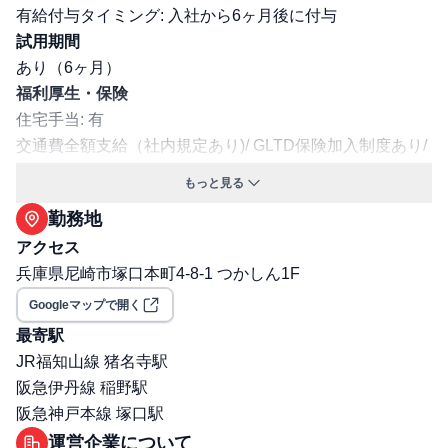
有給付与タイミング: 入社から6ヶ月後に付与
試用期間
あり（6ヶ月）
福利厚生・保険
住宅手当: 有
交通費全額支給（社内規定あり)/ GLTD保険加入制度あり/
家族手当/社員紹介手当/ご近所さん手当/ソムリエ手当/利き
もっと見る
酒師手当/ 制服貸与 /エリア活性化制度 /出戻り制度/
勤務地
交通費支給: 有
アクセス
保険: 社会保険完備（健康保険・厚生年金・雇用保険・労
兵庫県尼崎市塚口本町4-8-1 つかしん1F
災保険）
職場環境・ルール
Googleマップで開く
受動喫煙対策（喫煙ルール）: 無
最寄駅
選考プロセス
JR福知山線 猪名寺駅
選考プロセス詳細: 1次：人事担当者面接 2次：社長面接
阪急伊丹線 稲野駅
その他
阪急神戸本線 塚口駅
退職・定年に関する補足: 定年後、65歳まで継続雇用有り
運営企業について