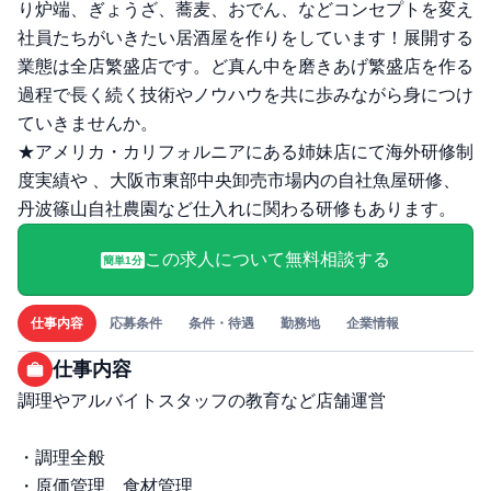
り炉端、ぎょうざ、蕎麦、おでん、などコンセプトを変え
社員たちがいきたい居酒屋を作りをしています！展開する
業態は全店繁盛店です。ど真ん中を磨きあげ繁盛店を作る
過程で長く続く技術やノウハウを共に歩みながら身につけ
ていきませんか。
★アメリカ・カリフォルニアにある姉妹店にて海外研修制
度実績や 、大阪市東部中央卸売市場内の自社魚屋研修、
丹波篠山自社農園など仕入れに関わる研修もあります。
この求人について無料相談する
簡単1分
仕事内容
応募条件
条件・待遇
勤務地
企業情報
仕事内容
調理やアルバイトスタッフの教育など店舗運営
・調理全般
・原価管理、食材管理