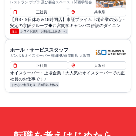
レストラン ポプラ 及び宴会スペース（関西学院会館
内） 西宮市
正社員
兵庫県
【月8～9日休み＆18時閉店】東証プライム上場企業の安心・
安定の京阪グループ◆西宮関学キャンパス併設のダイニング
であなたのスキルを活かそう！
注目
ホワイト志向
月8日以上休み
+1
ホール・サービススタッフ
ガンボ＆オイスターバー 梅田NU茶屋町店 大阪市
正社員
大阪府
オイスターバー：上場企業！大人気のオイスターバーでの正
社員のお仕事です♪
まかない制度あり
月8日以上休み
転職を考えはじめたら、