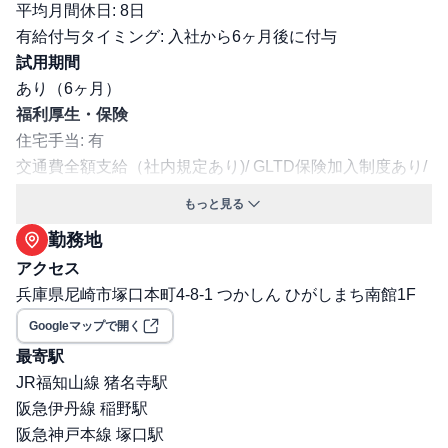
平均月間休日: 8日
有給付与タイミング: 入社から6ヶ月後に付与
試用期間
あり（6ヶ月）
福利厚生・保険
住宅手当: 有
交通費全額支給（社内規定あり)/ GLTD保険加入制度あり/
家族手当/社員紹介手当/ご近所さん手当/ソムリエ手当/利き
もっと見る
酒師手当/ 制服貸与 /エリア活性化制度 /出戻り制度/
勤務地
交通費支給: 有
アクセス
保険: 社会保険完備（健康保険・厚生年金・雇用保険・労
兵庫県尼崎市塚口本町4-8-1 つかしん ひがしまち南館1F
災保険）
職場環境・ルール
Googleマップで開く
受動喫煙対策（喫煙ルール）: 無
最寄駅
選考プロセス
JR福知山線 猪名寺駅
選考プロセス詳細: 1次：人事担当者面接 2次：社長面接
阪急伊丹線 稲野駅
その他
阪急神戸本線 塚口駅