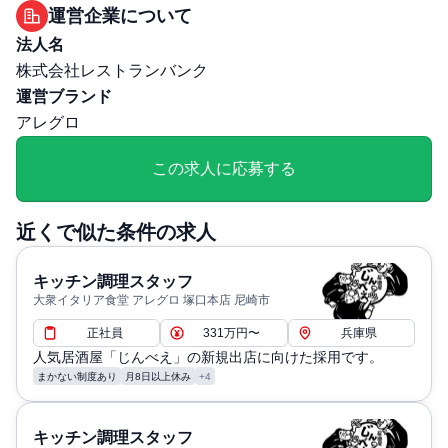
退職・定年に関する補足: 定年後、65歳まで継続雇用有り
運営企業について
法人名
株式会社レストランバンク
運営ブランド
アレグロ
この求人に応募する
近くで似た条件の求人
キッチン調理スタッフ
大衆イタリア食堂 アレグロ 塚口本店 尼崎市
正社員
331万円〜
兵庫県
人気居酒屋「じんべえ」の新規出店に向けた採用です。
まかない制度あり
月8日以上休み
+4
キッチン調理スタッフ