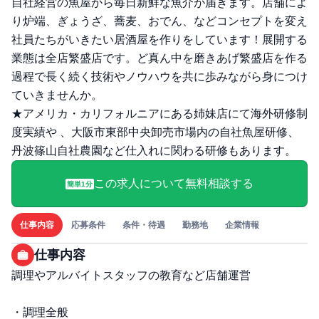
自社経営の魚屋から毎日新鮮な魚介が届きます。店舗によ
り炉端、ぎょうざ、蕎麦、おでん、などコンセプトを変え
社員たちがいきたい居酒屋を作りをしています！展開する
業態は全店繁盛店です。ど真ん中を磨きあげ繁盛店を作る
過程で長く続く技術やノウハウを共に歩みながら身につけ
ていきませんか。
★アメリカ・カリフォルニアにある姉妹店にて海外研修制
度実績や 、大阪市東部中央卸売市場内の自社魚屋研修、
丹波篠山自社農園など仕入れに関わる研修もあります。
この求人について無料相談する
簡単1分
仕事内容
応募条件
条件・待遇
勤務地
企業情報
仕事内容
調理やアルバイトスタッフの教育など店舗運営
・調理全般