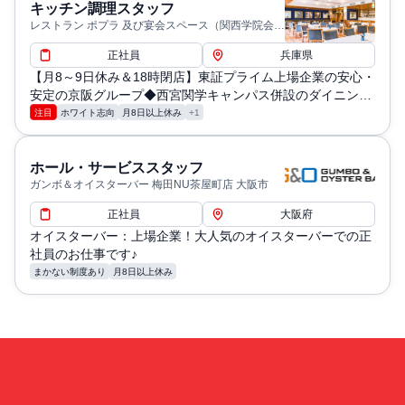
キッチン調理スタッフ
レストラン ポプラ 及び宴会スペース（関西学院会館
内） 西宮市
正社員
兵庫県
【月8～9日休み＆18時閉店】東証プライム上場企業の安心・
安定の京阪グループ◆西宮関学キャンパス併設のダイニング
であなたのスキルを活かそう！
注目
ホワイト志向
月8日以上休み
+1
ホール・サービススタッフ
ガンボ＆オイスターバー 梅田NU茶屋町店 大阪市
正社員
大阪府
オイスターバー：上場企業！大人気のオイスターバーでの正
社員のお仕事です♪
まかない制度あり
月8日以上休み