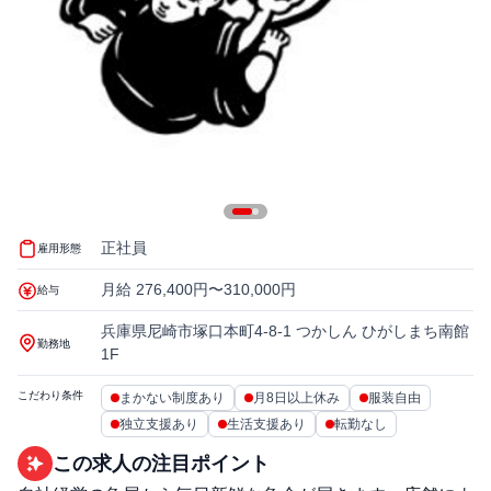
正社員
雇用形態
月給 276,400円〜310,000円
給与
兵庫県尼崎市塚口本町4-8-1 つかしん ひがしまち南館
勤務地
1F
こだわり条件
まかない制度あり
月8日以上休み
服装自由
独立支援あり
生活支援あり
転勤なし
この求人の注目ポイント