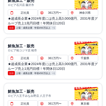
鮮魚加工・販売
ロピア石川店 藤沢市
正社員
361万円〜
神奈川県
★超成長企業★2024年度には売上高3,000億円、2031年度グ
ループ売上1兆円目標！年間休日120日
注目
上場・成長企業
年収450万以上
+1
鮮魚加工・販売
ロピア柏コジマ店 柏市
正社員
361万円〜
千葉県
★超成長企業★2024年度には売上高3,000億円、2031年度グ
ループ売上1兆円目標！年間休日120日
注目
上場・成長企業
年収450万以上
+1
鮮魚加工・販売
ロピア八王子みなみ野店 八王子市
正社員
361万円〜
東京都