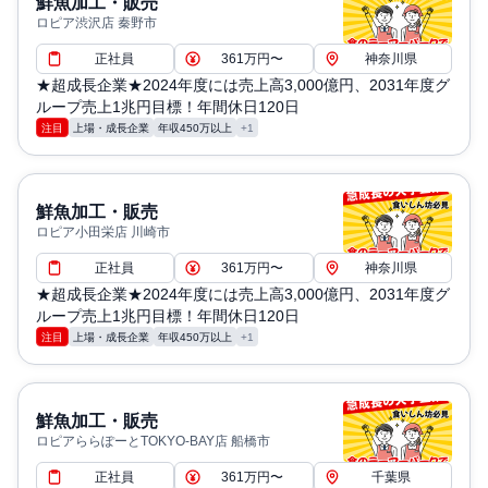
鮮魚加工・販売
ロピア渋沢店 秦野市
正社員
361万円〜
神奈川県
★超成長企業★2024年度には売上高3,000億円、2031年度グ
ループ売上1兆円目標！年間休日120日
注目
上場・成長企業
年収450万以上
+1
鮮魚加工・販売
ロピア小田栄店 川崎市
正社員
361万円〜
神奈川県
★超成長企業★2024年度には売上高3,000億円、2031年度グ
ループ売上1兆円目標！年間休日120日
注目
上場・成長企業
年収450万以上
+1
鮮魚加工・販売
ロピアららぽーとTOKYO-BAY店 船橋市
正社員
361万円〜
千葉県