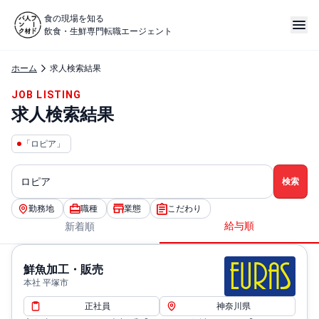
食の現場を知る
飲食・生鮮専門転職エージェント
ホーム
求人検索結果
JOB LISTING
求人検索結果
「ロピア」
勤務地
職種
業態
こだわり
給与順
新着順
鮮魚加工・販売
本社 平塚市
正社員
神奈川県